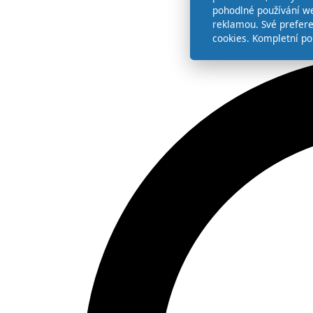
pohodlné používání we
reklamou. Své prefer
cookies. Kompletní po