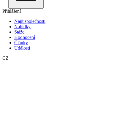
Přihlášení
Najít společnosti
Nabídky
Stáže
Hodnocení
Články
Události
CZ