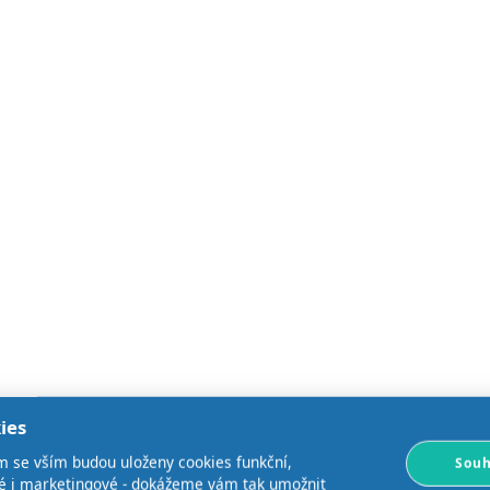
ies
m se vším budou uloženy cookies funkční,
Souh
ké i marketingové - dokážeme vám tak umožnit