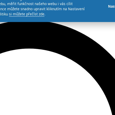
bu, měřit funkčnost našeho webu i vás cílit
Nas
ence můžete snadno upravit kliknutím na Nastavení
litiku
si můžete přečíst zde
.