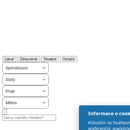
Lékař
Zdravotník
Student
Ostatní
Specializace
Státy
Kraje
Města
Informace o cook
Kliknutím na Souhlasí
preferenční, analytic