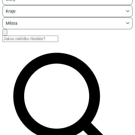
Kraje
Města