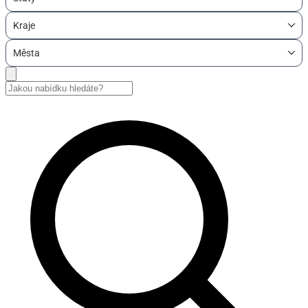
Kraje
Města