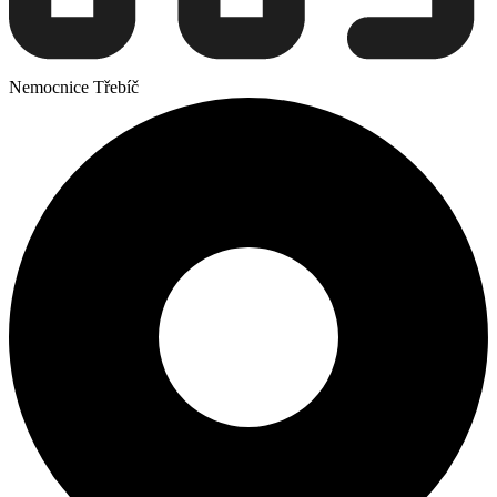
Nemocnice Třebíč