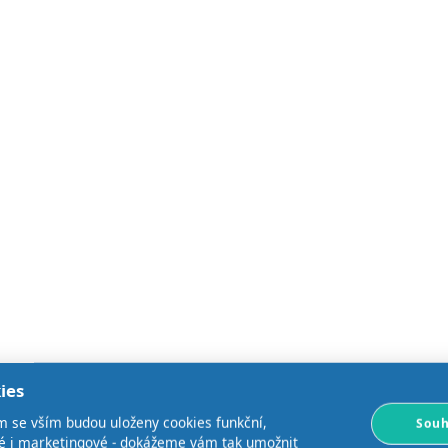
ies
m se vším budou uloženy cookies funkční,
Souh
ké i marketingové - dokážeme vám tak umožnit