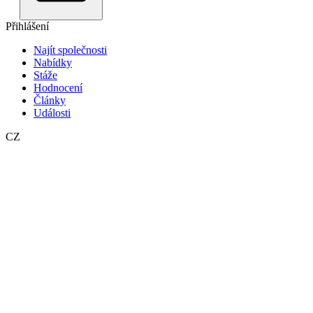
Přihlášení
Najít společnosti
Nabídky
Stáže
Hodnocení
Články
Události
CZ