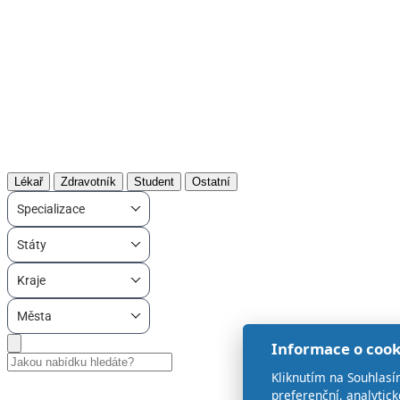
Lékař
Zdravotník
Student
Ostatní
Specializace
Státy
Kraje
Města
Informace o cook
Kliknutím na Souhlasí
preferenční, analytic