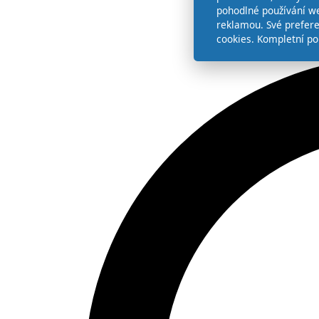
pohodlné používání we
reklamou. Své prefer
cookies. Kompletní po