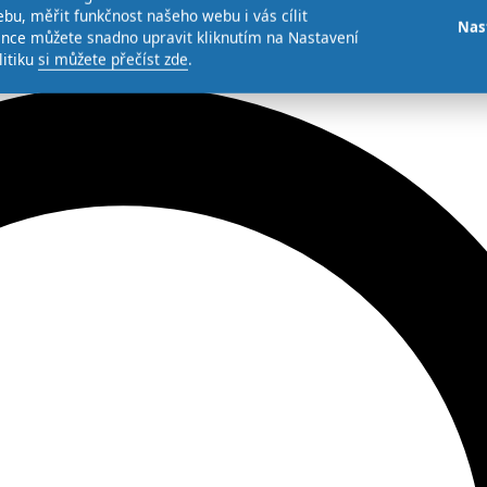
bu, měřit funkčnost našeho webu i vás cílit
Nas
ence můžete snadno upravit kliknutím na Nastavení
litiku
si můžete přečíst zde
.