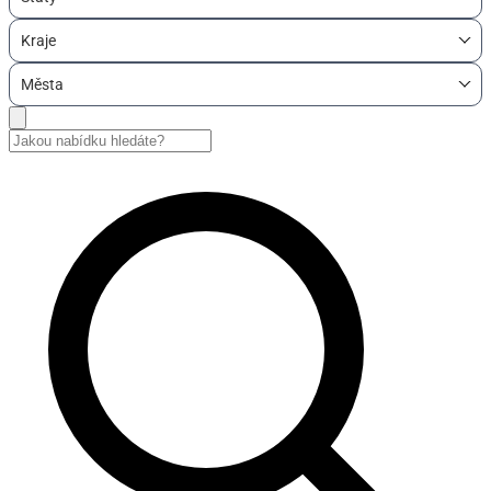
Kraje
Města