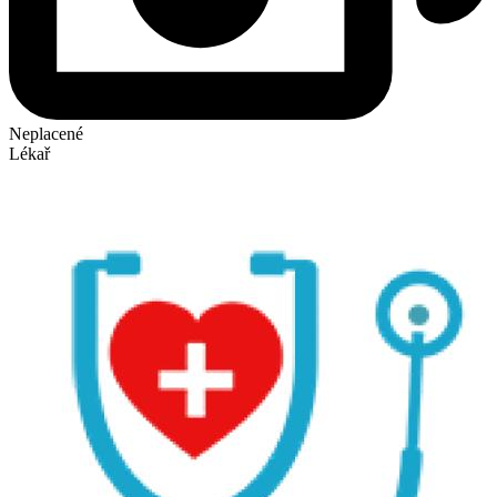
Neplacené
Lékař