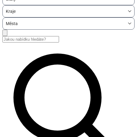
Kraje
Města