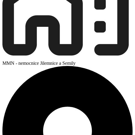
MMN - nemocnice Jilemnice a Semily