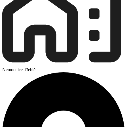
Nemocnice Třebíč