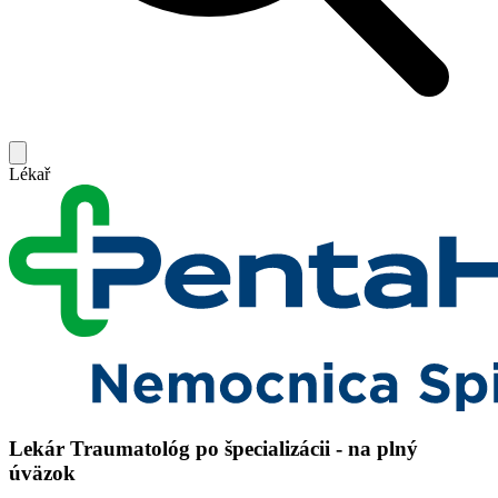
Lékař
Lekár Traumatológ po špecializácii - na plný
úväzok