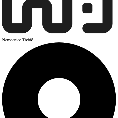
Nemocnice Třebíč