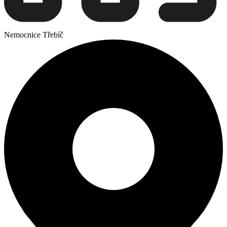
Nemocnice Třebíč