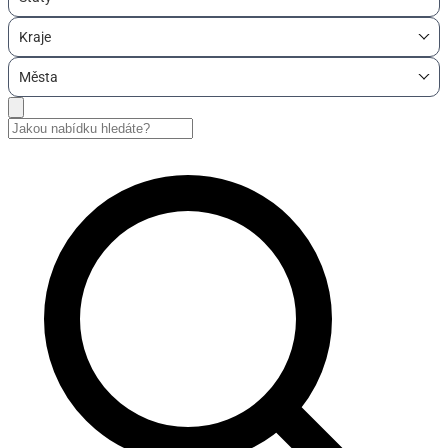
Kraje
Města