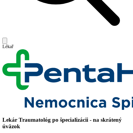
Lékař
Lekár Traumatológ po špecializácii - na skrátený
úväzok