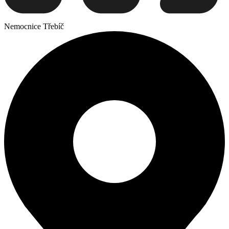
Nemocnice Třebíč