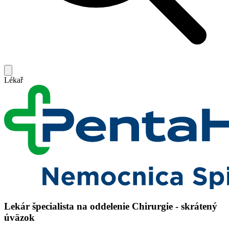
Lékař
Lekár špecialista na oddelenie Chirurgie - skrátený
úväzok