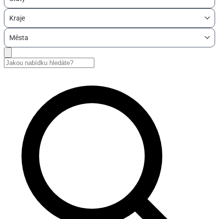
Kraje
Města