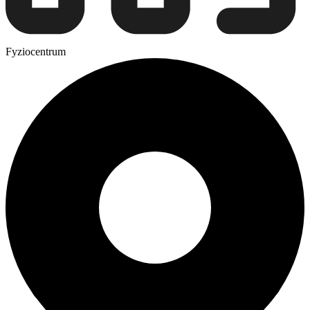
Fyziocentrum