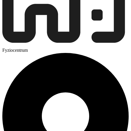
Fyziocentrum