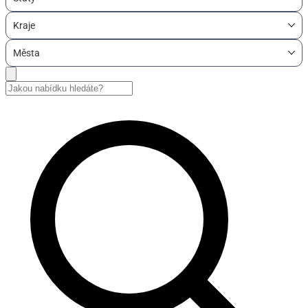
Kraje
Města