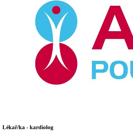
Lékař/ka - kardiolog