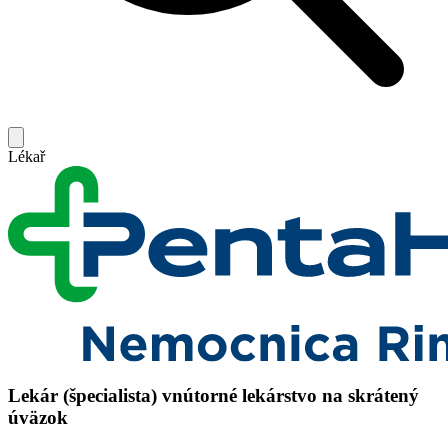
Lékař
Lekár (špecialista) vnútorné lekárstvo na skrátený
úväzok