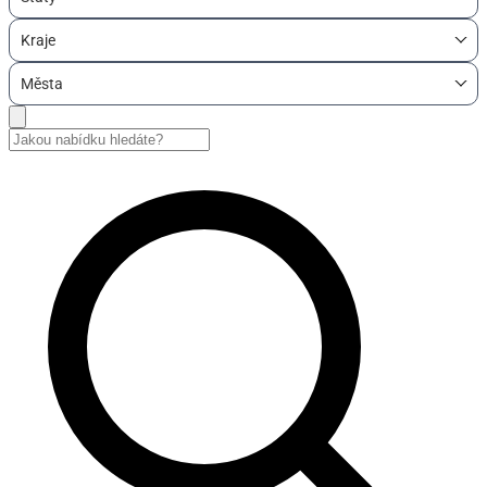
Kraje
Města