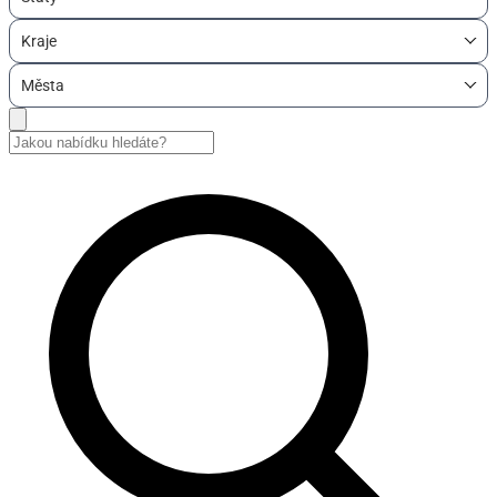
Kraje
Města