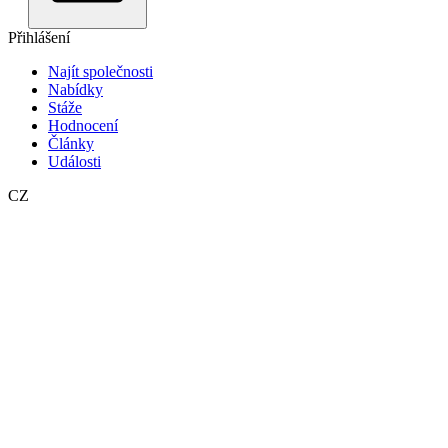
Přihlášení
Najít společnosti
Nabídky
Stáže
Hodnocení
Články
Události
CZ