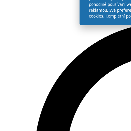
pohodlné používání we
reklamou. Své prefer
cookies. Kompletní po