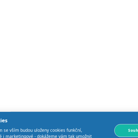
ies
m se vším budou uloženy cookies funkční,
Souh
ké i marketingové - dokážeme vám tak umožnit