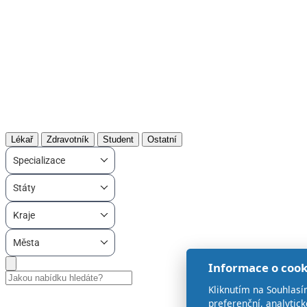
Lékař
Zdravotník
Student
Ostatní
Specializace
Státy
Kraje
Města
Informace o cook
Kliknutím na Souhlasí
preferenční, analytic