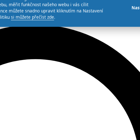
bu, měřit funkčnost našeho webu i vás cílit
Nas
ence můžete snadno upravit kliknutím na Nastavení
litiku
si můžete přečíst zde
.