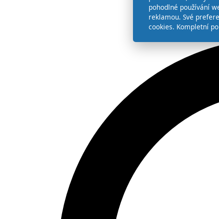
pohodlné používání we
reklamou. Své prefer
cookies. Kompletní po