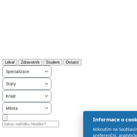
Lékař
Zdravotník
Student
Ostatní
Specializace
Státy
Kraje
Města
Informace o cook
Kliknutím na Souhlasí
preferenční, analytic