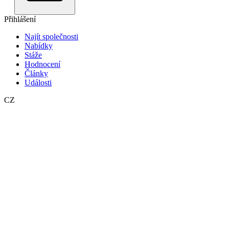
Přihlášení
Najít společnosti
Nabídky
Stáže
Hodnocení
Články
Události
CZ