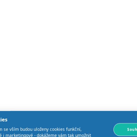
ies
m se vším budou uloženy cookies funkční,
Souh
ké i marketingové - dokážeme vám tak umožnit