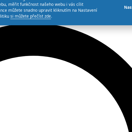
bu, měřit funkčnost našeho webu i vás cílit
Nas
ence můžete snadno upravit kliknutím na Nastavení
litiku
si můžete přečíst zde
.