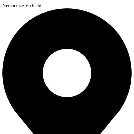
Nemocnice Vrchlabí