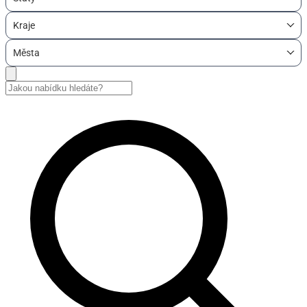
Kraje
Města