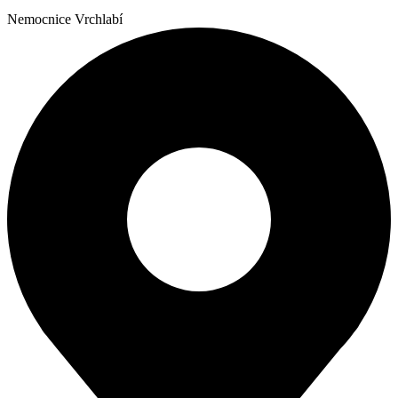
Nemocnice Vrchlabí