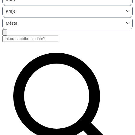
Kraje
Města