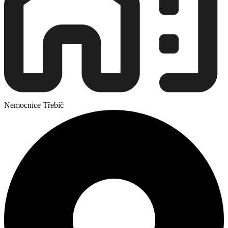
Nemocnice Třebíč