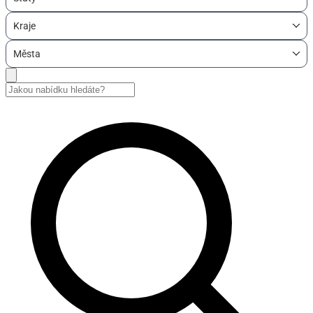
Kraje
Města