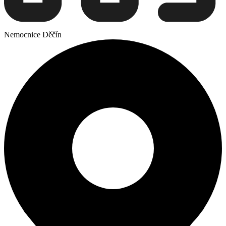
Nemocnice Děčín