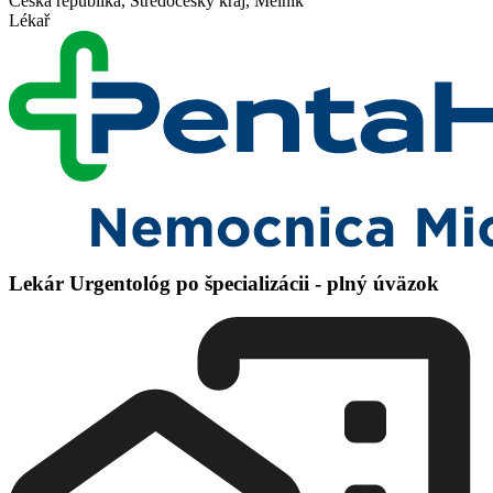
Česká republika, Středočeský kraj, Mělník
Lékař
Lekár Urgentológ po špecializácii - plný úväzok