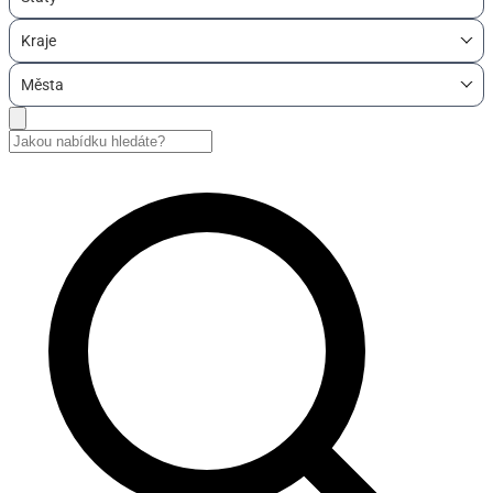
Kraje
Města