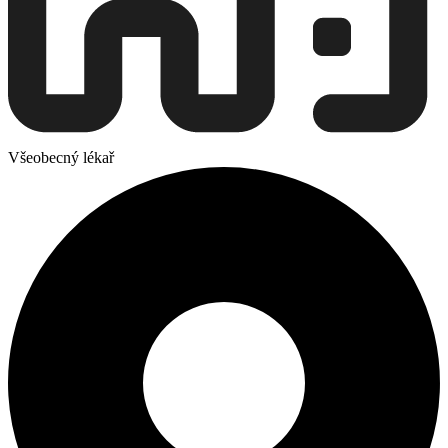
Všeobecný lékař