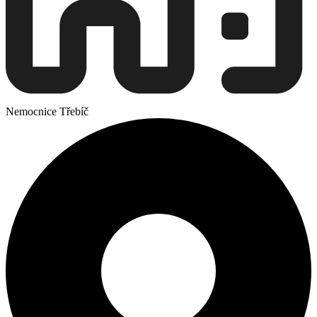
Nemocnice Třebíč