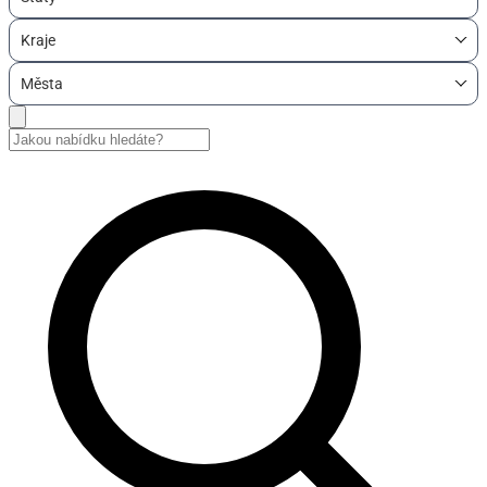
Kraje
Města