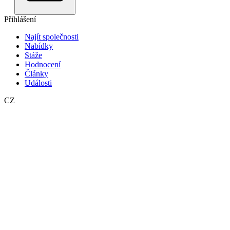
Přihlášení
Najít společnosti
Nabídky
Stáže
Hodnocení
Články
Události
CZ