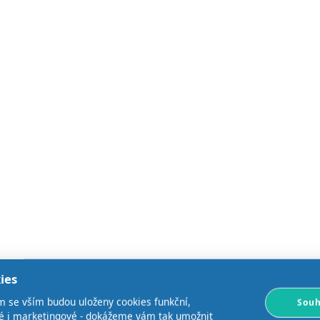
ies
m se vším budou uloženy cookies funkční,
Souh
ké i marketingové - dokážeme vám tak umožnit