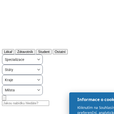
Lékař
Zdravotník
Student
Ostatní
Specializace
Státy
Kraje
Města
Informace o cook
Kliknutím na Souhlasí
preferenční, analytic