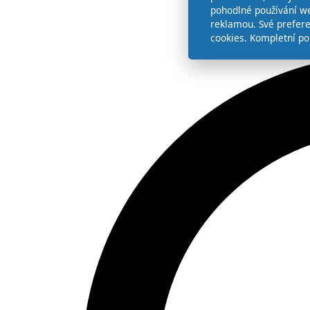
pohodlné používání we
reklamou. Své prefer
cookies. Kompletní po