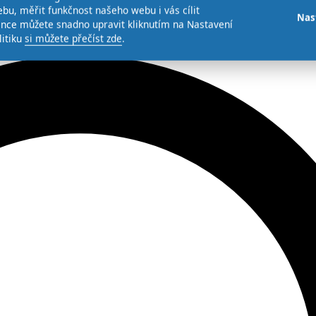
bu, měřit funkčnost našeho webu i vás cílit
Nas
ence můžete snadno upravit kliknutím na Nastavení
litiku
si můžete přečíst zde
.