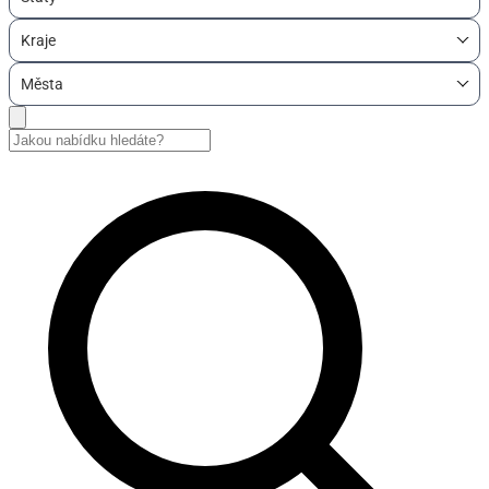
Kraje
Města