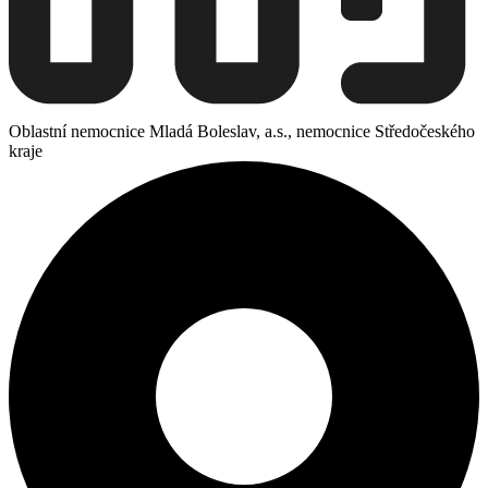
Oblastní nemocnice Mladá Boleslav, a.s., nemocnice Středočeského
kraje