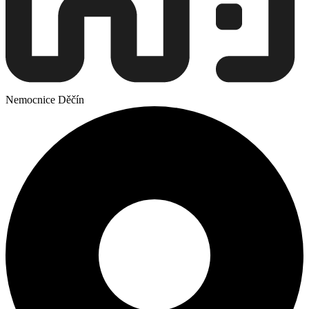
Nemocnice Děčín