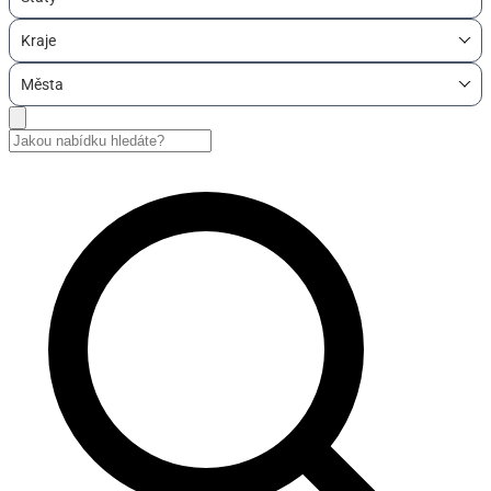
Kraje
Města