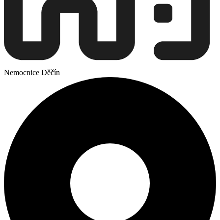
Nemocnice Děčín