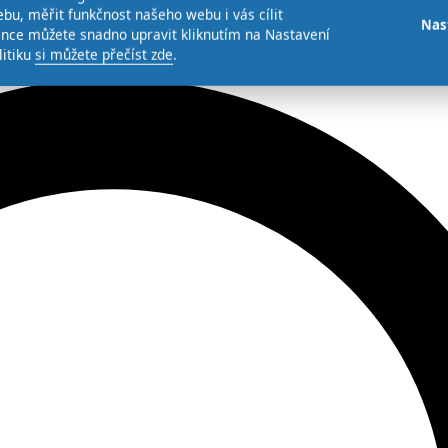
bu, měřit funkčnost našeho webu i vás cílit
Nas
ence můžete snadno upravit kliknutím na Nastavení
litiku
si můžete přečíst zde
.