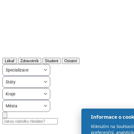
Lékař
Zdravotník
Student
Ostatní
Specializace
Státy
Kraje
Města
Informace o cook
Kliknutím na Souhlasí
preferenční, analytic