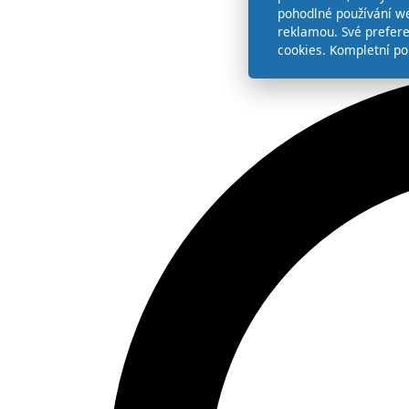
pohodlné používání we
reklamou. Své prefer
cookies. Kompletní po