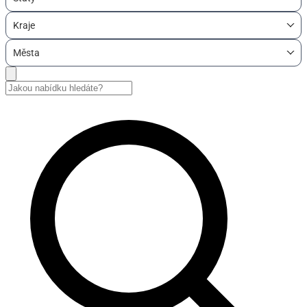
Kraje
Města