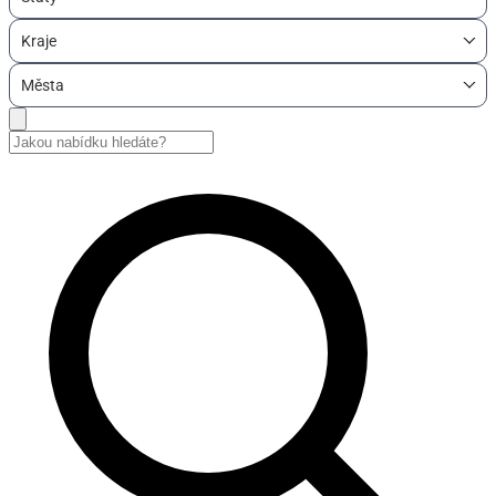
Kraje
Města