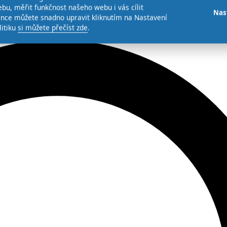
bu, měřit funkčnost našeho webu i vás cílit
Nas
ence můžete snadno upravit kliknutím na Nastavení
litiku
si můžete přečíst zde
.