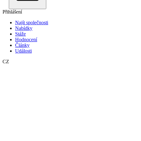
Přihlášení
Najít společnosti
Nabídky
Stáže
Hodnocení
Články
Události
CZ