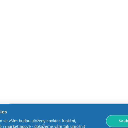
ies
m se vším budou uloženy cookies funkční,
Souh
ké i marketingové - dokážeme vám tak umožnit