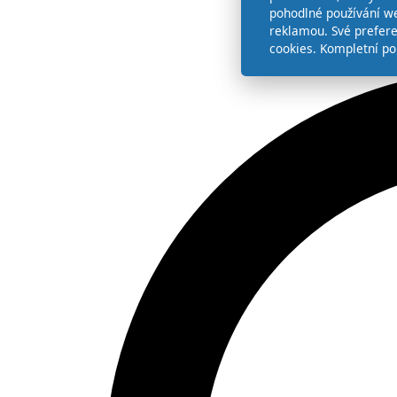
pohodlné používání we
reklamou. Své prefer
cookies. Kompletní po