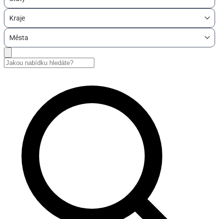
Kraje
Města