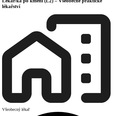
Lékař/ka po kmeni (L2) – Všeobecné praktické
lékařství
Všeobecný lékař