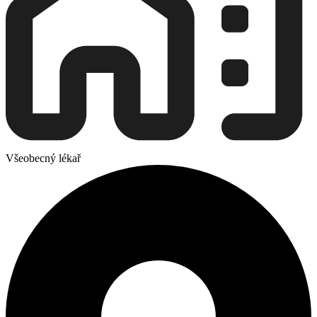
Všeobecný lékař