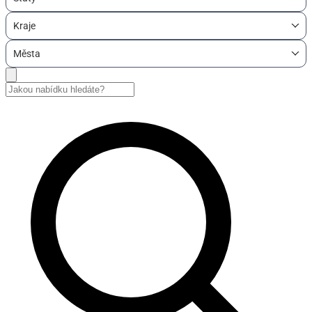
Kraje
Města