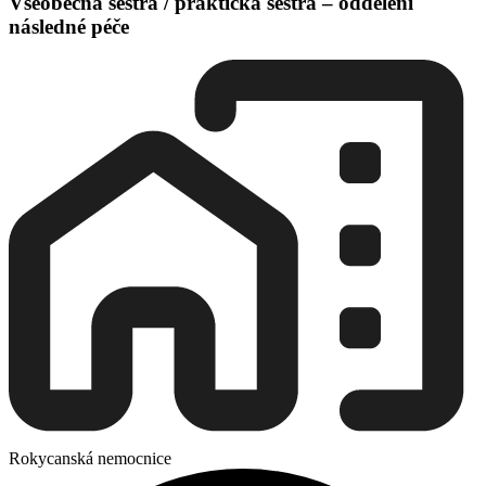
Všeobecná sestra / praktická sestra – oddělení
následné péče
Rokycanská nemocnice