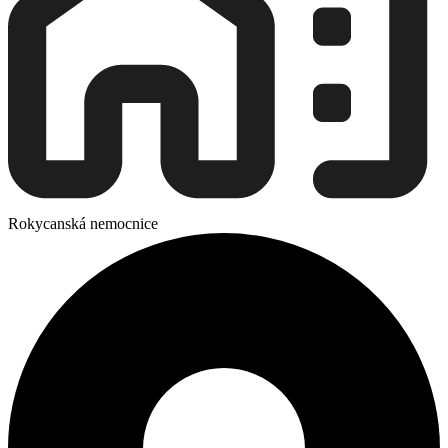
Rokycanská nemocnice