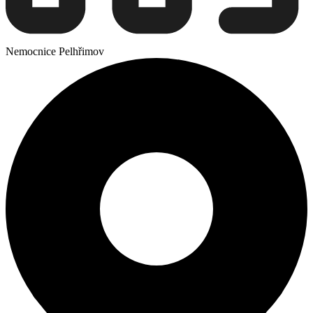
Nemocnice Pelhřimov