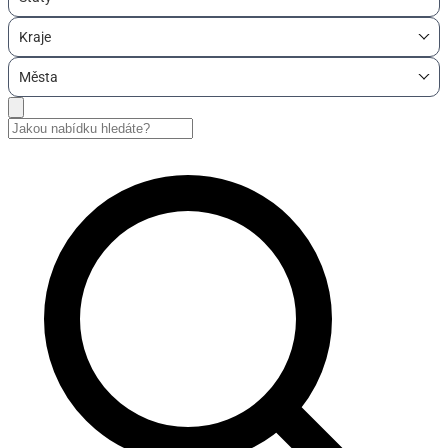
Kraje
Města