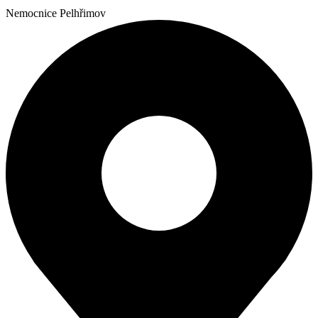
Nemocnice Pelhřimov