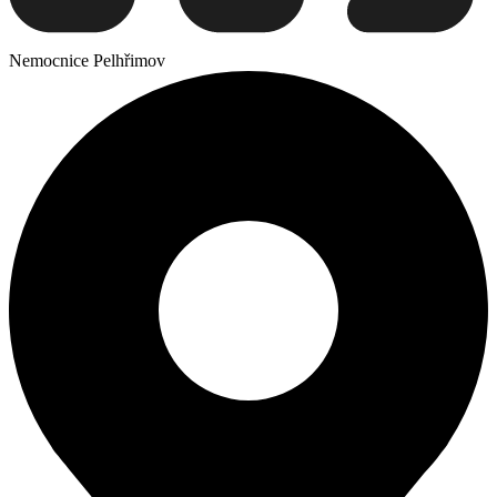
Nemocnice Pelhřimov