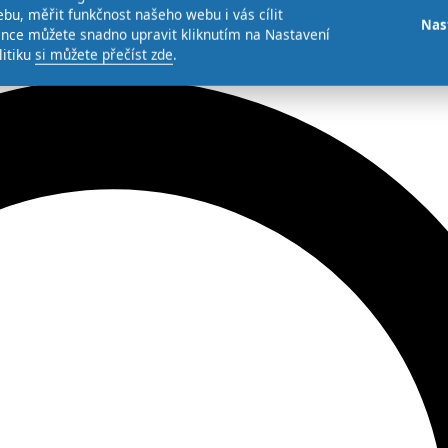
bu, měřit funkčnost našeho webu i vás cílit
Nas
ence můžete snadno upravit kliknutím na Nastavení
litiku
si můžete přečíst zde
.