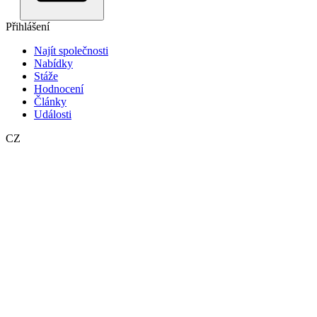
Přihlášení
Najít společnosti
Nabídky
Stáže
Hodnocení
Články
Události
CZ