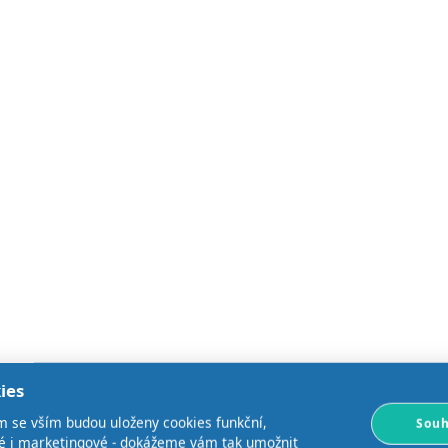
ies
m se vším budou uloženy cookies funkční,
Souh
ké i marketingové - dokážeme vám tak umožnit