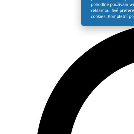
pohodlné používání we
reklamou. Své prefer
cookies. Kompletní po