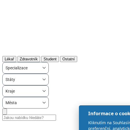
Lékař
Zdravotník
Student
Ostatní
Specializace
Státy
Kraje
Města
Informace o cook
Kliknutím na Souhlasí
preferenční, analytic