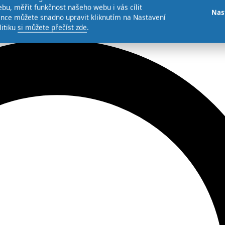
bu, měřit funkčnost našeho webu i vás cílit
Nas
ence můžete snadno upravit kliknutím na Nastavení
litiku
si můžete přečíst zde
.