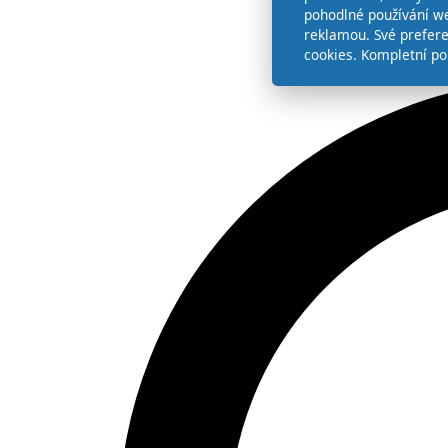
pohodlné používání we
reklamou. Své prefer
cookies. Kompletní po