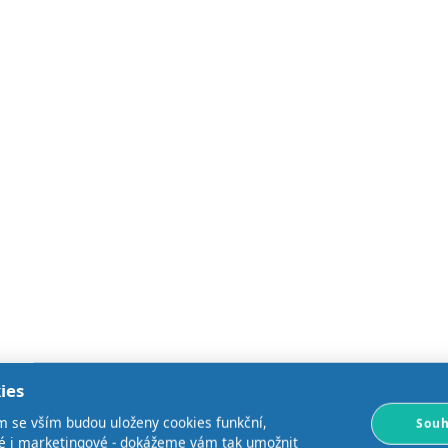
ies
m se vším budou uloženy cookies funkční,
Souh
ké i marketingové - dokážeme vám tak umožnit