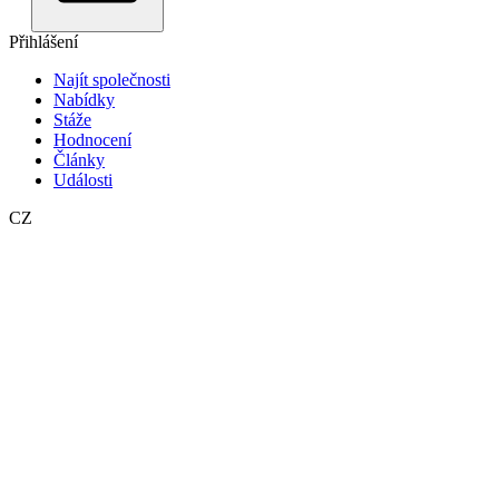
Přihlášení
Najít společnosti
Nabídky
Stáže
Hodnocení
Články
Události
CZ