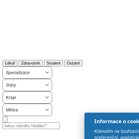
Lékař
Zdravotník
Student
Ostatní
Specializace
Státy
Kraje
Města
Informace o cook
Kliknutím na Souhlasí
preferenční, analytic