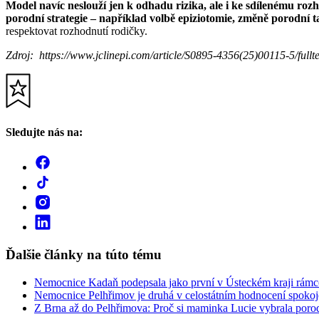
Model navíc neslouží jen k odhadu rizika, ale i ke sdílenému roz
porodní strategie – například volbě epiziotomie, změně porodní 
respektovat rozhodnutí rodičky.
Zdroj: https://www.jclinepi.com/article/S0895-4356(25)00115-5/fullte
Sledujte nás na:
Ďalšie články na túto tému
Nemocnice Kadaň podepsala jako první v Ústeckém kraji rám
Nemocnice Pelhřimov je druhá v celostátním hodnocení spokoj
Z Brna až do Pelhřimova: Proč si maminka Lucie vybrala poro