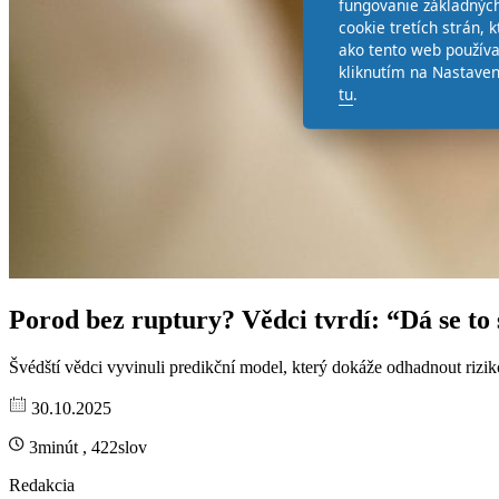
fungovanie základných
cookie tretích strán,
ako tento web používa
kliknutím na Nastaven
tu
.
Porod bez ruptury? Vědci tvrdí: “Dá se to 
Švédští vědci vyvinuli predikční model, který dokáže odhadnout riz
30.10.2025
3minút , 422slov
Redakcia