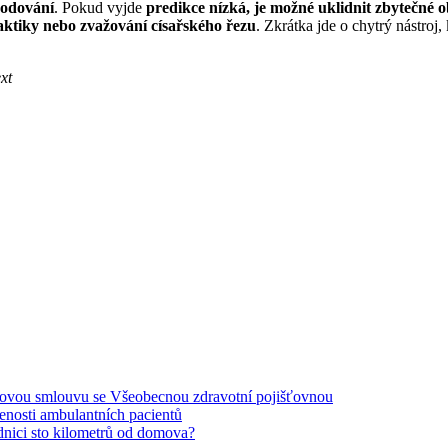
hodování
. Pokud vyjde
predikce nízká, je možné uklidnit zbytečné 
taktiky nebo zvažování císařského řezu
. Zkrátka jde o chytrý nástroj
xt
covou smlouvu se Všeobecnou zdravotní pojišťovnou
enosti ambulantních pacientů
dnici sto kilometrů od domova?