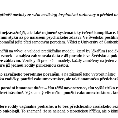
 přináší novinky ze světa medicíny, inspirativní rozhovory a přehled 
i nejzávažnější, ale také nejméně systematicky řešené komplikace
.
avním styku až po narušení psychického zdraví
.
Ve Švédsku postihn
o poranění ještě před samotným porodem. Vědci z University of Gothenbu
měřili na vývoj a validaci predikčního modelu, který by lékařům i rodi
 vzorek –
analýza zahrnovala data z 45 porodnic ve Švédsku a pokr
ze záhlavím
. Vznikly tři predikční modely, každý zaměřený na jeden z
ré již jednou rodily přirozenou cestou
.
ziko závažného porodního poranění
, a na základě toho vytvořit nástr
ška rodičky, použití vakuumextrakce, ale také anamnéza předchoz
 porodní hmotnost dítěte – čím těžší novorozenec, tím vyšší riziko 
desetinásobně
. Významný vliv mělo i
použití vakuumextraktoru, kt
které rodily vaginálně podruhé, a to bez předchozího císařského ře
o onkologii
. To znamená, že se nejedná o teoretickou hříčku, ale o klin