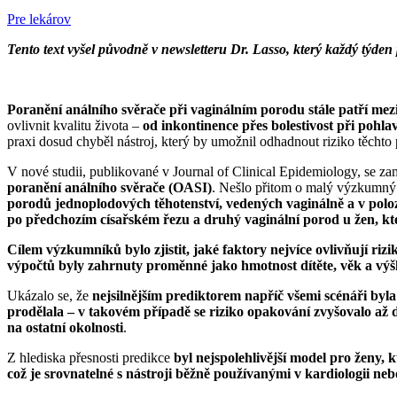
Pre lekárov
Tento text vyšel původně v newsletteru Dr. Lasso, který každý týden
Poranění análního svěrače při vaginálním porodu stále patří mez
ovlivnit kvalitu života –
od inkontinence přes bolestivost při pohl
praxi dosud chyběl nástroj, který by umožnil odhadnout riziko těcht
V nové studii, publikované v Journal of Clinical Epidemiology, se za
poranění análního svěrače (OASI)
. Nešlo přitom o malý výzkumný
porodů jednoplodových těhotenství, vedených vaginálně a v polo
po předchozím císařském řezu a druhý vaginální porod u žen, kte
Cílem výzkumníků bylo zjistit, jaké faktory nejvíce ovlivňují ri
výpočtů byly zahrnuty proměnné jako hmotnost dítěte, věk a vý
Ukázalo se, že
nejsilnějším prediktorem napříč všemi scénáři byla
prodělala – v takovém případě se riziko opakování zvyšovalo až 
na ostatní okolnosti
.
Z hlediska přesnosti predikce
byl nejspolehlivější model pro ženy, 
což je srovnatelné s nástroji běžně používanými v kardiologii neb