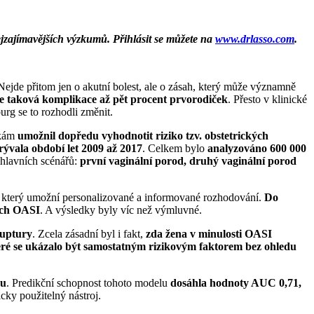
nejzajímavějších výzkumů. Přihlásit se můžete na
www.drlasso.com
.
 Nejde přitom jen o akutní bolest, ale o zásah, který může významně
e taková komplikace až pět procent prvorodiček
. Přesto v klinické
rg se to rozhodli změnit.
čkám
umožnil dopředu vyhodnotit riziko tzv. obstetrických
ývala období let 2009 až 2017
. Celkem bylo
analyzováno 600 000
 hlavních scénářů:
první vaginální porod, druhý vaginální porod
oj, který umožní personalizované a informované rozhodování.
Do
ích OASI
. A výsledky byly víc než výmluvné.
ruptury
. Zcela zásadní byl i fakt,
zda žena v minulosti OASI
eré se ukázalo být samostatným rizikovým faktorem bez ohledu
zu
. Predikční schopnost tohoto modelu
dosáhla hodnoty AUC 0,71,
icky použitelný nástroj.