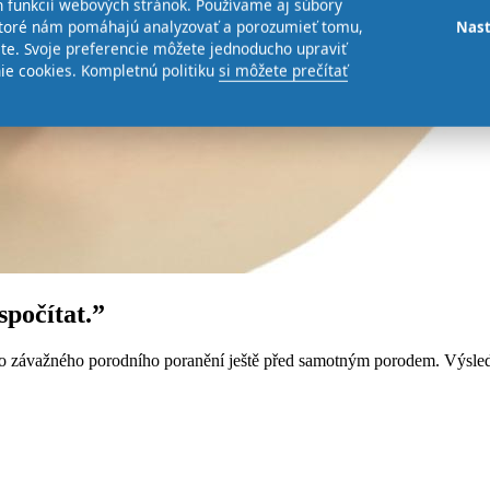
 funkcií webových stránok. Používame aj súbory
 ktoré nám pomáhajú analyzovať a porozumieť tomu,
Nast
te. Svoje preferencie môžete jednoducho upraviť
ie cookies. Kompletnú politiku
si môžete prečítať
spočítat.”
iko závažného porodního poranění ještě před samotným porodem. Výsledk