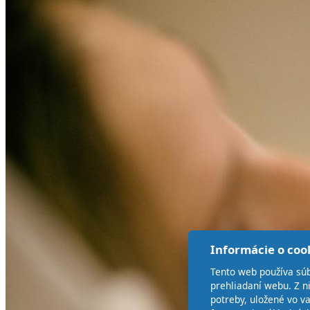
Informácie o coo
Tento web používa súb
prehliadaní webu. Z n
potreby, uložené vo v