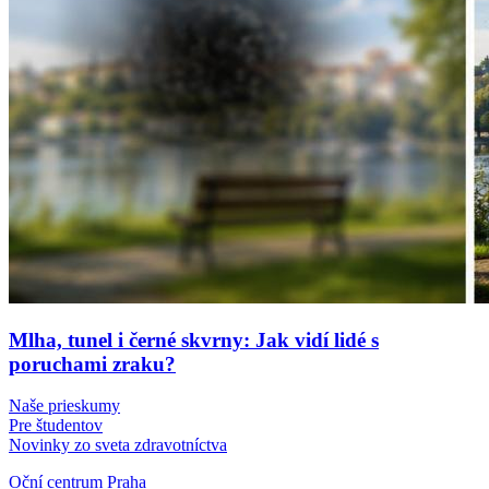
Mlha, tunel i černé skvrny: Jak vidí lidé s
poruchami zraku?
Naše prieskumy
Pre študentov
Novinky zo sveta zdravotníctva
Oční centrum Praha