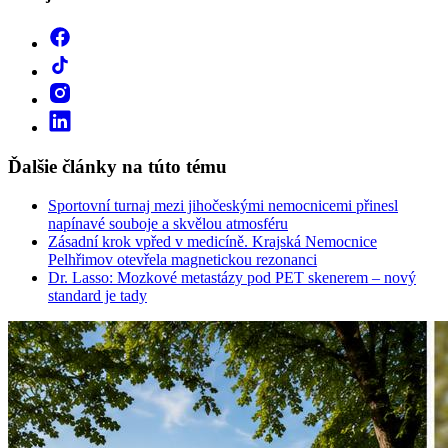
Ďalšie články na túto tému
Sportovní turnaj mezi jihočeskými nemocnicemi přinesl
napínavé souboje a skvělou atmosféru
Zásadní krok vpřed v medicíně. Krajská Nemocnice
Pelhřimov otevřela magnetickou rezonanci
Dr. Lasso: Mozkové metastázy pod PET skenerem – nový
standard je tady