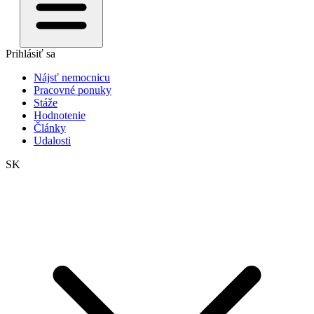
Prihlásiť sa
Nájsť nemocnicu
Pracovné ponuky
Stáže
Hodnotenie
Články
Udalosti
SK