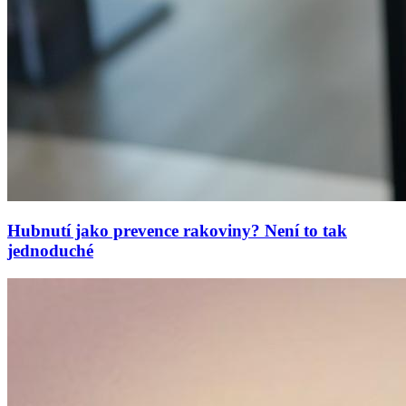
Hubnutí jako prevence rakoviny? Není to tak
jednoduché