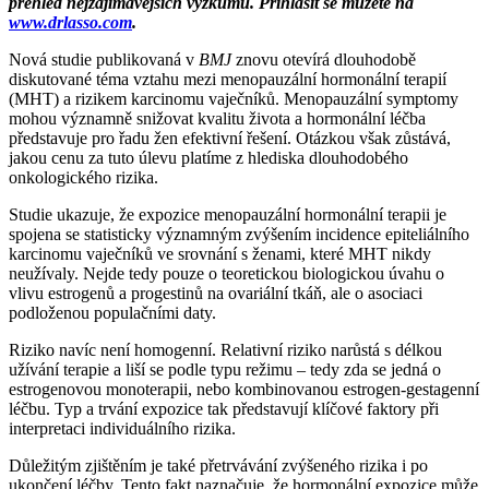
přehled nejzajímavějších výzkumů. Přihlásit se můžete na
www.drlasso.com
.
Nová studie publikovaná v
BMJ
znovu otevírá dlouhodobě
diskutované téma vztahu mezi menopauzální hormonální terapií
(MHT) a rizikem karcinomu vaječníků. Menopauzální symptomy
mohou významně snižovat kvalitu života a hormonální léčba
představuje pro řadu žen efektivní řešení. Otázkou však zůstává,
jakou cenu za tuto úlevu platíme z hlediska dlouhodobého
onkologického rizika.
Studie ukazuje, že expozice menopauzální hormonální terapii je
spojena se statisticky významným zvýšením incidence epiteliálního
karcinomu vaječníků ve srovnání s ženami, které MHT nikdy
neužívaly. Nejde tedy pouze o teoretickou biologickou úvahu o
vlivu estrogenů a progestinů na ovariální tkáň, ale o asociaci
podloženou populačními daty.
Riziko navíc není homogenní. Relativní riziko narůstá s délkou
užívání terapie a liší se podle typu režimu – tedy zda se jedná o
estrogenovou monoterapii, nebo kombinovanou estrogen-gestagenní
léčbu. Typ a trvání expozice tak představují klíčové faktory při
interpretaci individuálního rizika.
Důležitým zjištěním je také přetrvávání zvýšeného rizika i po
ukončení léčby. Tento fakt naznačuje, že hormonální expozice může