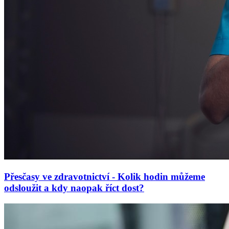
Přesčasy ve zdravotnictví - Kolik hodin můžeme
odsloužit a kdy naopak říct dost?