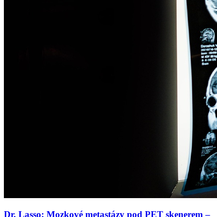
Dr. Lasso: Mozkové metastázy pod PET skenerem –