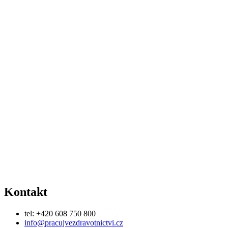
Kontakt
tel: +420 608 750 800
info@pracujvezdravotnictvi.cz
obchod@pracujvezdravotnictvi.cz
Adresa
Medical Insider s.r.o.
Hlavní 1434, Poštorná
691 41 Břeclav
Odkazy
O nás