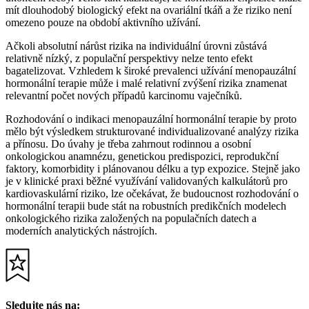
mít dlouhodobý biologický efekt na ovariální tkáň a že riziko není
omezeno pouze na období aktivního užívání.
Ačkoli absolutní nárůst rizika na individuální úrovni zůstává
relativně nízký, z populační perspektivy nelze tento efekt
bagatelizovat. Vzhledem k široké prevalenci užívání menopauzální
hormonální terapie může i malé relativní zvýšení rizika znamenat
relevantní počet nových případů karcinomu vaječníků.
Rozhodování o indikaci menopauzální hormonální terapie by proto
mělo být výsledkem strukturované individualizované analýzy rizika
a přínosu. Do úvahy je třeba zahrnout rodinnou a osobní
onkologickou anamnézu, genetickou predispozici, reprodukční
faktory, komorbidity i plánovanou délku a typ expozice. Stejně jako
je v klinické praxi běžné využívání validovaných kalkulátorů pro
kardiovaskulární riziko, lze očekávat, že budoucnost rozhodování o
hormonální terapii bude stát na robustních predikčních modelech
onkologického rizika založených na populačních datech a
moderních analytických nástrojích.
Sledujte nás na: