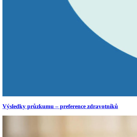
Výsledky průzkumu – preference zdravotníků