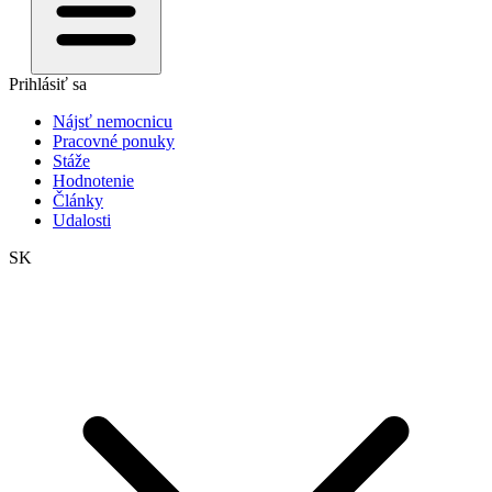
Prihlásiť sa
Nájsť nemocnicu
Pracovné ponuky
Stáže
Hodnotenie
Články
Udalosti
SK