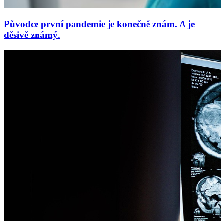
Původce první pandemie je konečně znám. A je
děsivě známý.