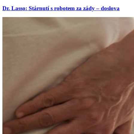
Dr. Lasso: Stárnutí s robotem za zády – doslova