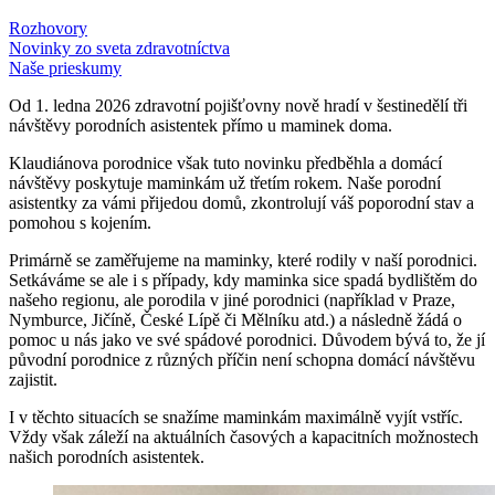
Rozhovory
Novinky zo sveta zdravotníctva
Naše prieskumy
Od 1. ledna 2026 zdravotní pojišťovny nově hradí v šestinedělí tři
návštěvy porodních asistentek přímo u maminek doma.
Klaudiánova porodnice však tuto novinku předběhla a domácí
návštěvy poskytuje maminkám už třetím rokem. Naše porodní
asistentky za vámi přijedou domů, zkontrolují váš poporodní stav a
pomohou s kojením.
Primárně se zaměřujeme na maminky, které rodily v naší porodnici.
Setkáváme se ale i s případy, kdy maminka sice spadá bydlištěm do
našeho regionu, ale porodila v jiné porodnici (například v Praze,
Nymburce, Jičíně, České Lípě či Mělníku atd.) a následně žádá o
pomoc u nás jako ve své spádové porodnici. Důvodem bývá to, že jí
původní porodnice z různých příčin není schopna domácí návštěvu
zajistit.
I v těchto situacích se snažíme maminkám maximálně vyjít vstříc.
Vždy však záleží na aktuálních časových a kapacitních možnostech
našich porodních asistentek.