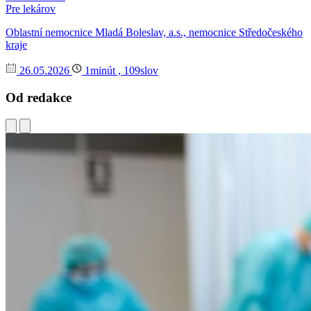
Pre lekárov
Oblastní nemocnice Mladá Boleslav, a.s., nemocnice Středočeského
kraje
26.05.2026
1minút , 109slov
Od redakce