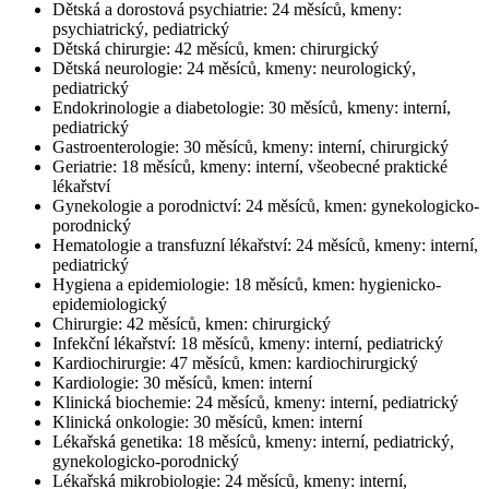
Dětská a dorostová psychiatrie: 24 měsíců, kmeny:
psychiatrický, pediatrický
Dětská chirurgie: 42 měsíců, kmen: chirurgický
Dětská neurologie: 24 měsíců, kmeny: neurologický,
pediatrický
Endokrinologie a diabetologie: 30 měsíců, kmeny: interní,
pediatrický
Gastroenterologie: 30 měsíců, kmeny: interní, chirurgický
Geriatrie: 18 měsíců, kmeny: interní, všeobecné praktické
lékařství
Gynekologie a porodnictví: 24 měsíců, kmen: gynekologicko-
porodnický
Hematologie a transfuzní lékařství: 24 měsíců, kmeny: interní,
pediatrický
Hygiena a epidemiologie: 18 měsíců, kmen: hygienicko-
epidemiologický
Chirurgie: 42 měsíců, kmen: chirurgický
Infekční lékařství: 18 měsíců, kmeny: interní, pediatrický
Kardiochirurgie: 47 měsíců, kmen: kardiochirurgický
Kardiologie: 30 měsíců, kmen: interní
Klinická biochemie: 24 měsíců, kmeny: interní, pediatrický
Klinická onkologie: 30 měsíců, kmen: interní
Lékařská genetika: 18 měsíců, kmeny: interní, pediatrický,
gynekologicko-porodnický
Lékařská mikrobiologie: 24 měsíců, kmeny: interní,