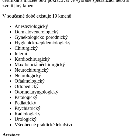
certifikát a můžete buď pokračovat ve vybrané specializaci nebo si
zvolit jiný kmen.
V současné době existuje 19 kmenů:
Anesteziologický
Dermatovenerologický
Gynekologicko-porodnický
Hygienicko-epidemiologický
Chirurgický
Interní
Kardiochirurgický
Maxilofaciálněchirurgický
Neurochirurgický
Neurologický
Oftalmologický
Ortopedický
Otorinolaryngologický
Patologický
Pediatrický
Psychiatrický
Radiologický
Urologický
Všeobecné praktické lékařství
Atestace