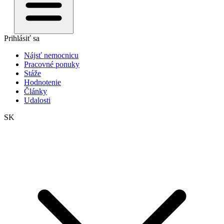
Prihlásiť sa
Nájsť nemocnicu
Pracovné ponuky
Stáže
Hodnotenie
Články
Udalosti
SK