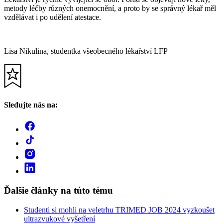
metody léčby různých onemocnění, a proto by se správný lékař měl
vzdělávat i po udělení atestace.
Lisa Nikulina, studentka všeobecného lékařství LFP
Sledujte nás na:
Ďalšie články na túto tému
Studenti si mohli na veletrhu TRIMED JOB 2024 vyzkoušet
ultrazvukové vyšetření