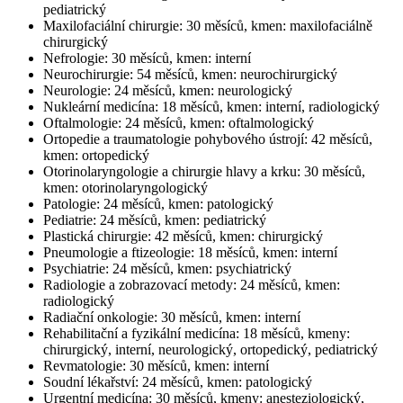
pediatrický
Maxilofaciální chirurgie: 30 měsíců, kmen: maxilofaciálně
chirurgický
Nefrologie: 30 měsíců, kmen: interní
Neurochirurgie: 54 měsíců, kmen: neurochirurgický
Neurologie: 24 měsíců, kmen: neurologický
Nukleární medicína: 18 měsíců, kmen: interní, radiologický
Oftalmologie: 24 měsíců, kmen: oftalmologický
Ortopedie a traumatologie pohybového ústrojí: 42 měsíců,
kmen: ortopedický
Otorinolaryngologie a chirurgie hlavy a krku: 30 měsíců,
kmen: otorinolaryngologický
Patologie: 24 měsíců, kmen: patologický
Pediatrie: 24 měsíců, kmen: pediatrický
Plastická chirurgie: 42 měsíců, kmen: chirurgický
Pneumologie a ftizeologie: 18 měsíců, kmen: interní
Psychiatrie: 24 měsíců, kmen: psychiatrický
Radiologie a zobrazovací metody: 24 měsíců, kmen:
radiologický
Radiační onkologie: 30 měsíců, kmen: interní
Rehabilitační a fyzikální medicína: 18 měsíců, kmeny:
chirurgický, interní, neurologický, ortopedický, pediatrický
Revmatologie: 30 měsíců, kmen: interní
Soudní lékařství: 24 měsíců, kmen: patologický
Urgentní medicína: 30 měsíců, kmeny: anesteziologický,