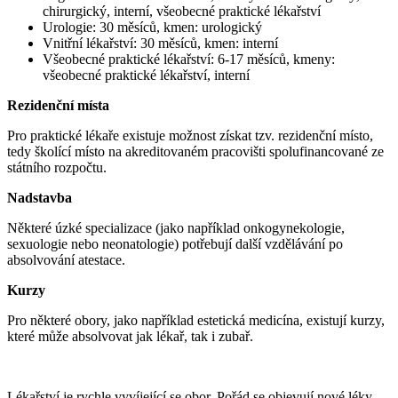
chirurgický, interní, všeobecné praktické lékařství
Urologie: 30 měsíců, kmen: urologický
Vnitřní lékařství: 30 měsíců, kmen: interní
Všeobecné praktické lékařství: 6-17 měsíců, kmeny:
všeobecné praktické lékařství, interní
Rezidenční místa
Pro praktické lékaře existuje možnost získat tzv. rezidenční místo,
tedy školící místo na akreditovaném pracovišti spolufinancované ze
státního rozpočtu.
Nadstavba
Některé úzké specializace (jako například onkogynekologie,
sexuologie nebo neonatologie) potřebují další vzdělávání po
absolvování atestace.
Kurzy
Pro některé obory, jako například estetická medicína, existují kurzy,
které může absolvovat jak lékař, tak i zubař.
Lékařství je rychle vyvíjející se obor. Pořád se objevují nové léky,