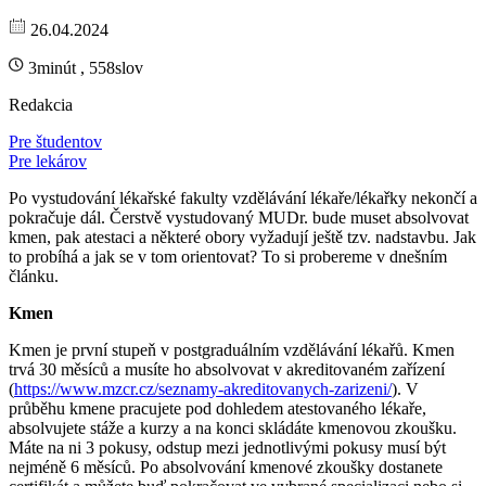
26.04.2024
3minút , 558slov
Redakcia
Pre študentov
Pre lekárov
Po vystudování lékařské fakulty vzdělávání lékaře/lékařky nekončí a
pokračuje dál. Čerstvě vystudovaný MUDr. bude muset absolvovat
kmen, pak atestaci a některé obory vyžadují ještě tzv. nadstavbu. Jak
to probíhá a jak se v tom orientovat? To si probereme v dnešním
článku.
Kmen
Kmen je první stupeň v postgraduálním vzdělávání lékařů. Kmen
trvá 30 měsíců a musíte ho absolvovat v akreditovaném zařízení
(
https://www.mzcr.cz/seznamy-akreditovanych-zarizeni/
). V
průběhu kmene pracujete pod dohledem atestovaného lékaře,
absolvujete stáže a kurzy a na konci skládáte kmenovou zkoušku.
Máte na ni 3 pokusy, odstup mezi jednotlivými pokusy musí být
nejméně 6 měsíců. Po absolvování kmenové zkoušky dostanete