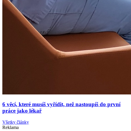
6 věcí, které musíš vyřídit, než nastoupíš do první
práce jako lékař
Všetky články
Reklama