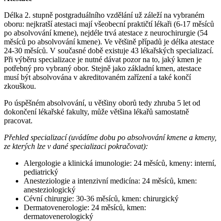
Délka 2. stupně postgraduálního vzdělání už záleží na vybraném
oboru: nejkratší atestaci mají všeobecní praktičtí lékaři (6-17 měsíců
po absolvování kmene), nejdéle trvá atestace z neurochirurgie (54
měsíců po absolvování kmene). Ve většině případů je délka atestace
24-30 měsíců. V současné době existuje 43 lékařských specializací.
Při výběru specializace je nutné dávat pozor na to, jaký kmen je
potřebný pro vybraný obor. Stejně jako základní kmen, atestace
musí být absolvována v akreditovaném zařízení a také končí
zkouškou.
Po úspěšném absolvování, u většiny oborů tedy zhruba 5 let od
dokončení lékařské fakulty, může většina lékařů samostatně
pracovat.
Přehled specializací (uvádíme dobu po absolvování kmene a kmeny,
ze kterých lze v dané specializaci pokračovat):
Alergologie a klinická imunologie: 24 měsíců, kmeny: interní,
pediatrický
Anesteziologie a intenzivní medicína: 24 měsíců, kmen:
anesteziologický
Cévní chirurgie: 30-36 měsíců, kmen: chirurgický
Dermatovenerologie: 24 měsíců, kmen:
dermatovenerologický