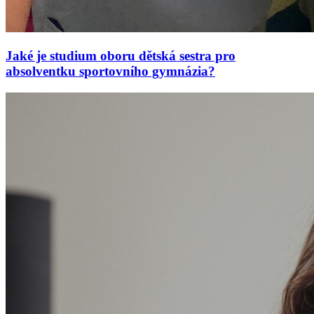
Jaké je studium oboru dětská sestra pro
absolventku sportovního gymnázia?