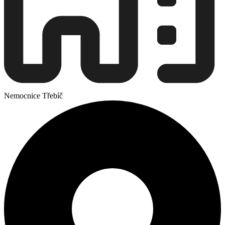
Nemocnice Třebíč