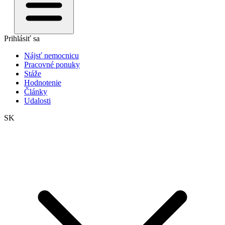
Prihlásiť sa
Nájsť nemocnicu
Pracovné ponuky
Stáže
Hodnotenie
Články
Udalosti
SK