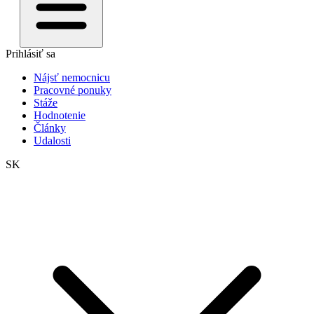
Prihlásiť sa
Nájsť nemocnicu
Pracovné ponuky
Stáže
Hodnotenie
Články
Udalosti
SK