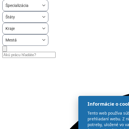
Špecializácia
Štáty
Kraje
Mestá
Informácie o coo
Tento web používa súb
prehliadaní webu. Z n
potreby, uložené vo v