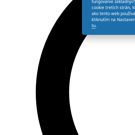
fungovanie základných
cookie tretích strán,
ako tento web používa
kliknutím na Nastaven
tu
.