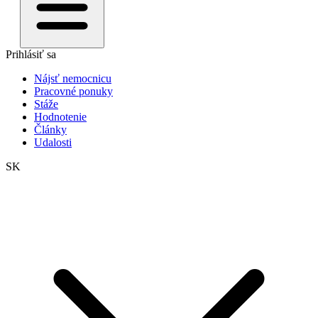
Prihlásiť sa
Nájsť nemocnicu
Pracovné ponuky
Stáže
Hodnotenie
Články
Udalosti
SK