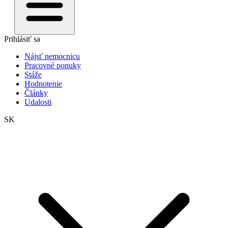
Prihlásiť sa
Nájsť nemocnicu
Pracovné ponuky
Stáže
Hodnotenie
Články
Udalosti
SK