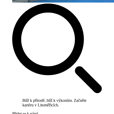
Blíž k přírodě, blíž k výkonům. Začněte
kariéru v Litoměřicích.
Přidej se k nám!