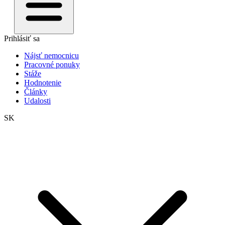
Prihlásiť sa
Nájsť nemocnicu
Pracovné ponuky
Stáže
Hodnotenie
Články
Udalosti
SK