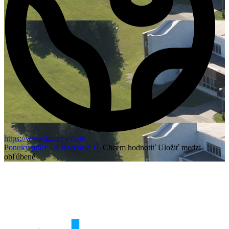
https://www.kzcr.eu/cz/lt/
Ponuky práce
64
Recenzie
16
Chcem hodnotiť
Uložiť medzi
obľúbené