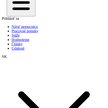
Prihlásiť sa
Nájsť nemocnicu
Pracovné ponuky
Stáže
Hodnotenie
Články
Udalosti
SK