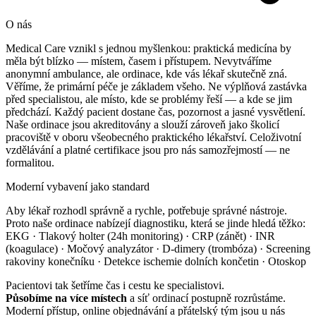
O nás
Medical Care vznikl s jednou myšlenkou: praktická medicína by
měla být blízko — místem, časem i přístupem. Nevytváříme
anonymní ambulance, ale ordinace, kde vás lékař skutečně zná.
Věříme, že primární péče je základem všeho. Ne výplňová zastávka
před specialistou, ale místo, kde se problémy řeší — a kde se jim
předchází. Každý pacient dostane čas, pozornost a jasné vysvětlení.
Naše ordinace jsou akreditovány a slouží zároveň jako školicí
pracoviště v oboru všeobecného praktického lékařství. Celoživotní
vzdělávání a platné certifikace jsou pro nás samozřejmostí — ne
formalitou.
Moderní vybavení jako standard
Aby lékař rozhodl správně a rychle, potřebuje správné nástroje.
Proto naše ordinace nabízejí diagnostiku, která se jinde hledá těžko:
EKG · Tlakový holter (24h monitoring) · CRP (zánět) · INR
(koagulace) · Močový analyzátor · D-dimery (trombóza) · Screening
rakoviny konečníku · Detekce ischemie dolních končetin · Otoskop
Pacientovi tak šetříme čas i cestu ke specialistovi.
Působíme na více místech
a síť ordinací postupně rozrůstáme.
Moderní přístup, online objednávání a přátelský tým jsou u nás