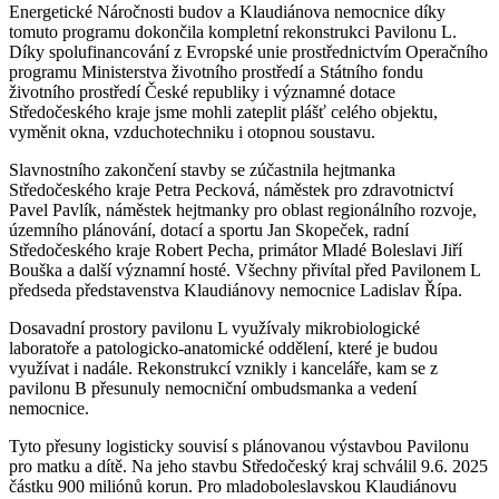
Energetické Náročnosti budov a Klaudiánova nemocnice díky
tomuto programu dokončila kompletní rekonstrukci Pavilonu L.
Díky spolufinancování z Evropské unie prostřednictvím Operačního
programu Ministerstva životního prostředí a Státního fondu
životního prostředí České republiky i významné dotace
Středočeského kraje jsme mohli zateplit plášť celého objektu,
vyměnit okna, vzduchotechniku i otopnou soustavu.
Slavnostního zakončení stavby se zúčastnila hejtmanka
Středočeského kraje Petra Pecková, náměstek pro zdravotnictví
Pavel Pavlík, náměstek hejtmanky pro oblast regionálního rozvoje,
územního plánování, dotací a sportu Jan Skopeček, radní
Středočeského kraje Robert Pecha, primátor Mladé Boleslavi Jiří
Bouška a další významní hosté. Všechny přivítal před Pavilonem L
předseda představenstva Klaudiánovy nemocnice Ladislav Řípa.
Dosavadní prostory pavilonu L využívaly mikrobiologické
laboratoře a patologicko-anatomické oddělení, které je budou
využívat i nadále. Rekonstrukcí vznikly i kanceláře, kam se z
pavilonu B přesunuly nemocniční ombudsmanka a vedení
nemocnice.
Tyto přesuny logisticky souvisí s plánovanou výstavbou Pavilonu
pro matku a dítě. Na jeho stavbu Středočeský kraj schválil 9.6. 2025
částku 900 miliónů korun. Pro mladoboleslavskou Klaudiánovu