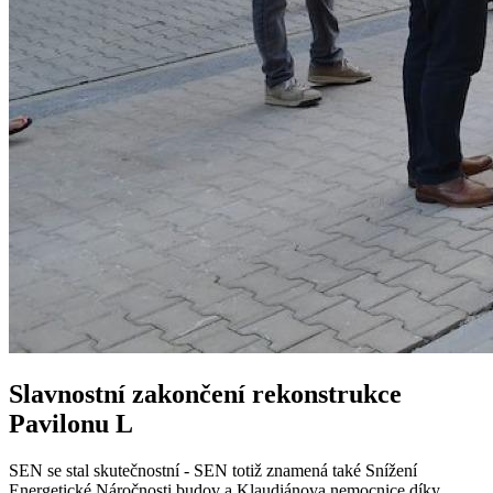
Slavnostní zakončení rekonstrukce
Pavilonu L
SEN se stal skutečnostní - SEN totiž znamená také Snížení
Energetické Náročnosti budov a Klaudiánova nemocnice díky