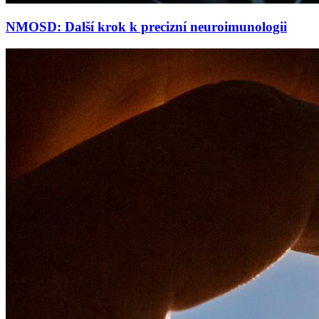
NMOSD: Další krok k precizní neuroimunologii