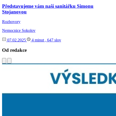
Představujeme vám naší sanitářku Simonu
Stojanovou
Rozhovory
Nemocnice Sokolov
07.02.2025
4 minut , 647 slov
Od redakce