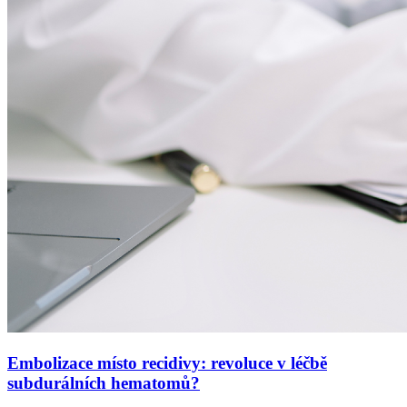
Embolizace místo recidivy: revoluce v léčbě
subdurálních hematomů?