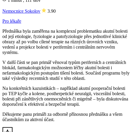
1 minut , 111 slov
Nemocnice Sokolov
3.90
Pro lékaře
Přednáška byla zaměřena na komplexní problematiku akutní bolesti
od její etiologie, fyziologie a patofyziologie přes jednotlivé klinické
obrazy až po volbu cílené terapie na různých úrovních vzniku,
vedení a projekce bolesti v periferním i centrálním nervovém
systému.
V další části se pan primář věnoval typům periferních a centrálních
blokád, farmakologickým možnostem léčby akutní bolesti i
nefarmakologickým postupům tišení bolesti. Součástí programu byly
také výsledky recentních studií v této oblasti.
Na konkrétních kazuistikách – například akutní pooperační bolesti
po TEP kyčle a kolene, postherpetické neuralgii, viscerální bolesti,
bolesti při zánětlivých onemocněních či migréně – byla diskutována
doporučení k efektivní a bezpečné terapii.
Děkujeme panu primáři za odborně přínosnou přednášku a všem
účastníkům za aktivní účast.