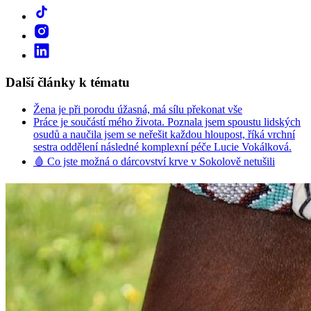
Další články k tématu
Žena je při porodu úžasná, má sílu překonat vše
Práce je součástí mého života. Poznala jsem spoustu lidských
osudů a naučila jsem se neřešit každou hloupost, říká vrchní
sestra oddělení následné komplexní péče Lucie Vokálková.
🩸 Co jste možná o dárcovství krve v Sokolově netušili