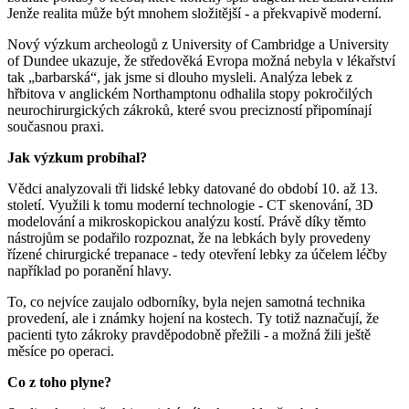
Jenže realita může být mnohem složitější - a překvapivě moderní.
Nový výzkum archeologů z University of Cambridge a University
of Dundee ukazuje, že středověká Evropa možná nebyla v lékařství
tak „barbarská“, jak jsme si dlouho mysleli. Analýza lebek z
hřbitova v anglickém Northamptonu odhalila stopy pokročilých
neurochirurgických zákroků, které svou precizností připomínají
současnou praxi.
Jak výzkum probíhal?
Vědci analyzovali tři lidské lebky datované do období 10. až 13.
století. Využili k tomu moderní technologie - CT skenování, 3D
modelování a mikroskopickou analýzu kostí. Právě díky těmto
nástrojům se podařilo rozpoznat, že na lebkách byly provedeny
řízené chirurgické trepanace - tedy otevření lebky za účelem léčby
například po poranění hlavy.
To, co nejvíce zaujalo odborníky, byla nejen samotná technika
provedení, ale i známky hojení na kostech. Ty totiž naznačují, že
pacienti tyto zákroky pravděpodobně přežili - a možná žili ještě
měsíce po operaci.
Co z toho plyne?