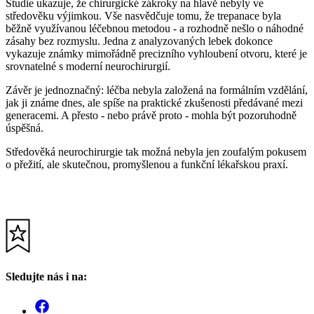
Studie ukazuje, že chirurgické zákroky na hlavě nebyly ve
středověku výjimkou. Vše nasvědčuje tomu, že trepanace byla
běžně využívanou léčebnou metodou - a rozhodně nešlo o náhodné
zásahy bez rozmyslu. Jedna z analyzovaných lebek dokonce
vykazuje známky mimořádně precizního vyhloubení otvoru, které je
srovnatelné s moderní neurochirurgií.
Závěr je jednoznačný: léčba nebyla založená na formálním vzdělání,
jak ji známe dnes, ale spíše na praktické zkušenosti předávané mezi
generacemi. A přesto - nebo právě proto - mohla být pozoruhodně
úspěšná.
Středověká neurochirurgie tak možná nebyla jen zoufalým pokusem
o přežití, ale skutečnou, promyšlenou a funkční lékařskou praxí.
Sledujte nás i na: