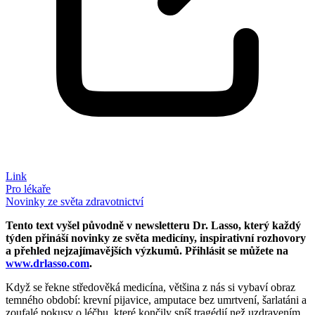
Link
Pro lékaře
Novinky ze světa zdravotnictví
Tento text vyšel původně v newsletteru Dr. Lasso, který každý
týden přináší novinky ze světa medicíny, inspirativní rozhovory
a přehled nejzajímavějších výzkumů. Přihlásit se můžete na
www.drlasso.com
.
Když se řekne středověká medicína, většina z nás si vybaví obraz
temného období: krevní pijavice, amputace bez umrtvení, šarlatáni a
zoufalé pokusy o léčbu, které končily spíš tragédií než uzdravením.