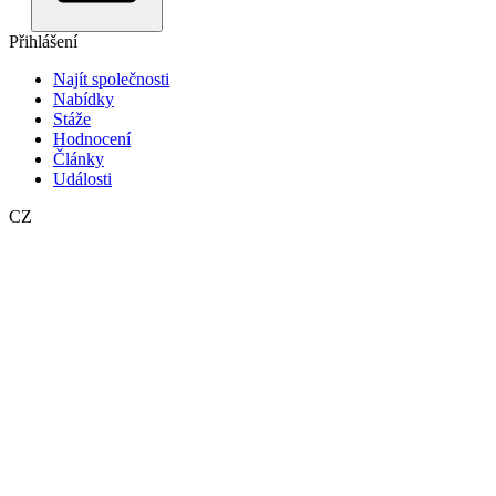
Přihlášení
Najít společnosti
Nabídky
Stáže
Hodnocení
Články
Události
CZ