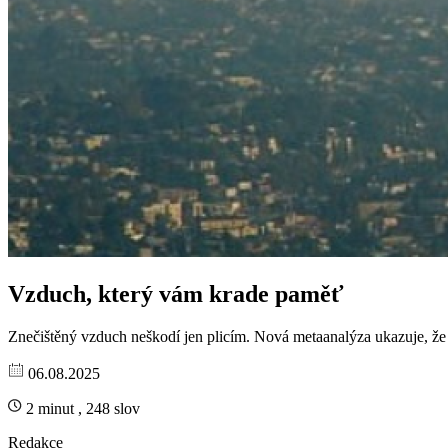
Vzduch, který vám krade paměť
Znečištěný vzduch neškodí jen plicím. Nová metaanalýza ukazuje, že 
06.08.2025
2 minut , 248 slov
Redakce