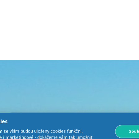
ies
m se vším budou uloženy cookies funkční,
Souh
ké i marketingové - dokážeme vám tak umožnit