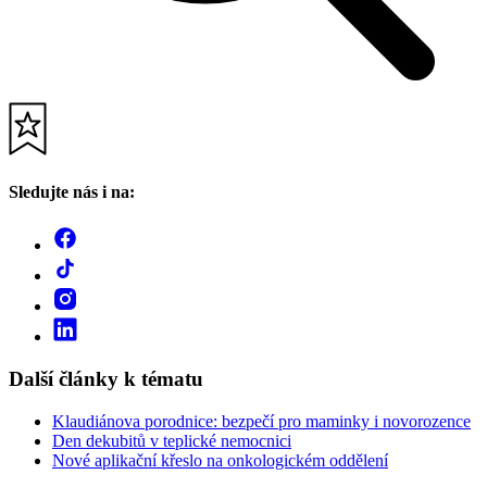
Sledujte nás i na:
Další články k tématu
Klaudiánova porodnice: bezpečí pro maminky i novorozence
Den dekubitů v teplické nemocnici
Nové aplikační křeslo na onkologickém oddělení