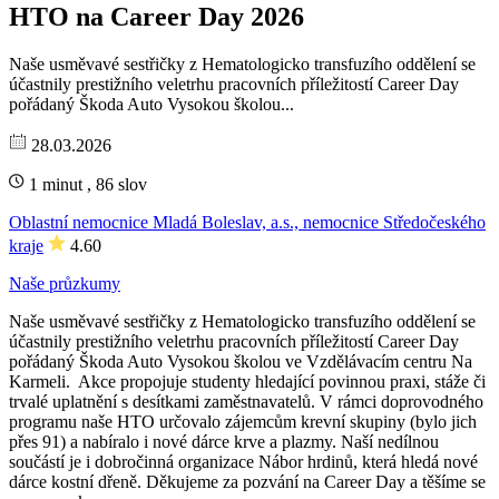
HTO na Career Day 2026
Naše usměvavé sestřičky z Hematologicko transfuzího oddělení se
účastnily prestižního veletrhu pracovních příležitostí Career Day
pořádaný Škoda Auto Vysokou školou...
28.03.2026
1 minut , 86 slov
Oblastní nemocnice Mladá Boleslav, a.s., nemocnice Středočeského
kraje
4.60
Naše průzkumy
Naše usměvavé sestřičky z Hematologicko transfuzího oddělení se
účastnily prestižního veletrhu pracovních příležitostí Career Day
pořádaný Škoda Auto Vysokou školou ve Vzdělávacím centru Na
Karmeli. Akce propojuje studenty hledající povinnou praxi, stáže či
trvalé uplatnění s desítkami zaměstnavatelů. V rámci doprovodného
programu naše HTO určovalo zájemcům krevní skupiny (bylo jich
přes 91) a nabíralo i nové dárce krve a plazmy. Naší nedílnou
součástí je i dobročinná organizace Nábor hrdinů, která hledá nové
dárce kostní dřeně. Děkujeme za pozvání na Career Day a těšíme se