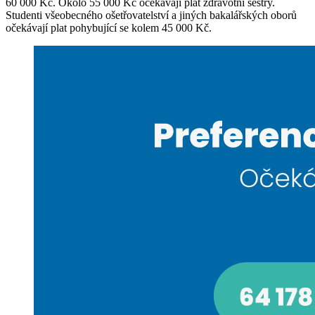
60 000 Kč. Okolo 55 000 Kč očekávají plat zdravotní sestry.
Studenti všeobecného ošetřovatelství a jiných bakalářských oborů
očekávají plat pohybující se kolem 45 000 Kč.