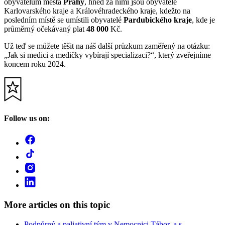
obyvatelům města
Prahy
, hned za nimi jsou obyvatelé
Karlovarského kraje a Královéhradeckého kraje, kdežto na
posledním místě se umístili obyvatelé
Pardubického kraje
, kde je
průměrný očekávaný plat
48 000
Kč.
Už teď se můžete těšit na náš další průzkum zaměřený na otázku:
„Jak si medici a medičky vybírají specializaci?“, který zveřejníme
koncem roku 2024.
Follow us on:
More articles on this topic
Podpůrný a paliativní tým v Nemocnici Tábor, a.s.