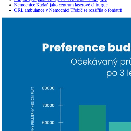
Nemocnice Kadaň jako centrum laserové chirurgie
ORL ambulance v Nemocnici Třebíč se rozšířila o foniatrii