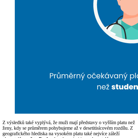
Z výsledků také vyplývá, že muži mají představy o vyšším platu než
ženy, kdy se průměrem pohybujeme až v desetitisícovém rozdílu. Z
geografického hlediska na vysokém platu také nejvíce záleží