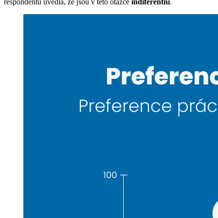
respondentů uvedla, že jsou v této otázce
indiferentní
.