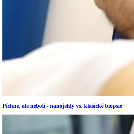
Píchne, ale nebolí - nanojehly vs. klasické biopsie