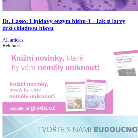
Dr. Lasso: Lipidový enzym bishu-1 - Jak si larvy
drží chladnou hlavu
All articles
Reklama