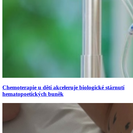
Chemoterapie u dětí akceleruje biologické stárnutí
hematopoetických buněk