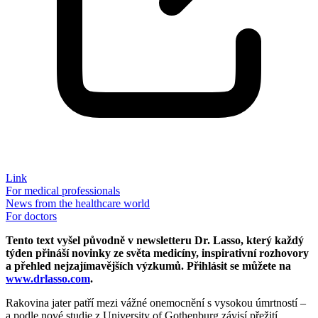
Link
For medical professionals
News from the healthcare world
For doctors
Tento text vyšel původně v newsletteru Dr. Lasso, který každý
týden přináší novinky ze světa medicíny, inspirativní rozhovory
a přehled nejzajímavějších výzkumů. Přihlásit se můžete na
www.drlasso.com
.
Rakovina jater patří mezi vážné onemocnění s vysokou úmrtností –
a podle nové studie z University of Gothenburg závisí přežití