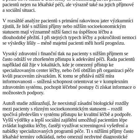
pacientů nejen na lékařské péči, ale výrazně také na jejich příjmové
a sociální situaci.
V rozsáhlé analýze pacientů s primární rakovinou jater výzkumníci
zjistili, že lidé s nižšími příjmy nebo nižším socioekonomickým
statusem mají významně nižší šanci na úspěšnou léčbu a
dlouhodobé přežití. I při stejných typech léčby a pokročilosti nemoci
se výsledky lišily – méně majetní pacienti měli horší prognózu.
Vysoký zdravotní i finanční tlak na pacienty s nižším příjmem se
často odráží ve zhoršeném přístupu k adekvátní péči. Řada pacientů
například dál žije v lokalitách, kde je omezený přístup ke
specializovaným center léčby, nebo čelí obtížím při organizaci péče
kvůli pracovním závazkům. K tomu se přidává nižší míra
informovanosti – snížená schopnost orientovat se v komplexním
zdravotním systému, pochopit léčebné postupy či získat informace o
možnostech podpory.
Autoři studie zdůrazňují, že neexistují zásadní biologické rozdíly
mezi pacienty s různým socioekonomickým statusem – rozdíl
spočívá především v systému přístupu ke kvalitní léčbě a podpoře.
Vyšší výdělky a lepší sociální zajištění umožňují pacientům lépe
zvládat logistiku léčby, častěji využívat screeningová vyšetření a
nabídky specializovaných programů péče. Ti s nižšími příjmy často
lékařské termíny odkládají, nebo omezují nezbytné diagnostické