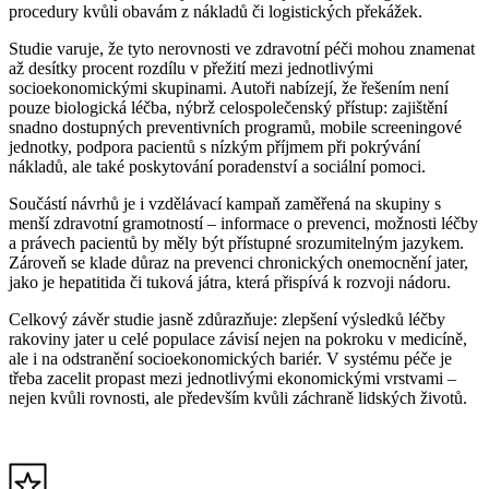
procedury kvůli obavám z nákladů či logistických překážek.
Studie varuje, že tyto nerovnosti ve zdravotní péči mohou znamenat
až desítky procent rozdílu v přežití mezi jednotlivými
socioekonomickými skupinami. Autoři nabízejí, že řešením není
pouze biologická léčba, nýbrž celospolečenský přístup: zajištění
snadno dostupných preventivních programů, mobile screeningové
jednotky, podpora pacientů s nízkým příjmem při pokrývání
nákladů, ale také poskytování poradenství a sociální pomoci.
Součástí návrhů je i vzdělávací kampaň zaměřená na skupiny s
menší zdravotní gramotností – informace o prevenci, možnosti léčby
a právech pacientů by měly být přístupné srozumitelným jazykem.
Zároveň se klade důraz na prevenci chronických onemocnění jater,
jako je hepatitida či tuková játra, která přispívá k rozvoji nádoru.
Celkový závěr studie jasně zdůrazňuje: zlepšení výsledků léčby
rakoviny jater u celé populace závisí nejen na pokroku v medicíně,
ale i na odstranění socioekonomických bariér. V systému péče je
třeba zacelit propast mezi jednotlivými ekonomickými vrstvami –
nejen kvůli rovnosti, ale především kvůli záchraně lidských životů.