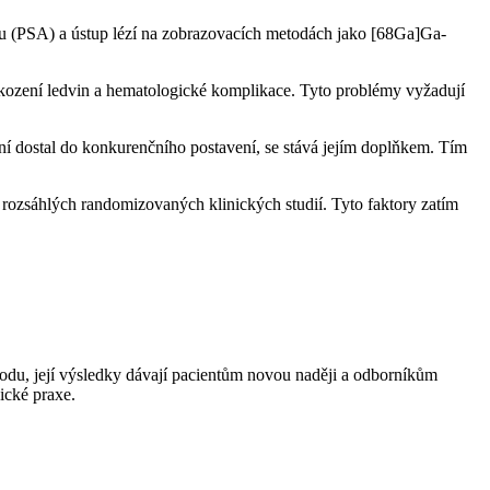
enu (PSA) a ústup lézí na zobrazovacích metodách jako [68Ga]Ga-
kození ledvin a hematologické komplikace. Tyto problémy vyžadují
í dostal do konkurenčního postavení, se stává jejím doplňkem. Tím
 rozsáhlých randomizovaných klinických studií. Tyto faktory zatím
todu, její výsledky dávají pacientům novou naději a odborníkům
ické praxe.