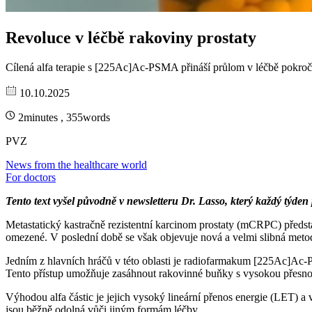
Revoluce v léčbě rakoviny prostaty
Cílená alfa terapie s [225Ac]Ac-PSMA přináší průlom v léčbě pokročilé
10.10.2025
2minutes , 355words
PVZ
News from the healthcare world
For doctors
Tento text vyšel původně v newsletteru Dr. Lasso, který každý týden
Metastatický kastračně rezistentní karcinom prostaty (mCRPC) předsta
omezené. V poslední době se však objevuje nová a velmi slibná metoda
Jedním z hlavních hráčů v této oblasti je radiofarmakum [225Ac]Ac
Tento přístup umožňuje zasáhnout rakovinné buňky s vysokou přesno
Výhodou alfa částic je jejich vysoký lineární přenos energie (LET) a v
jsou běžně odolná vůči jiným formám léčby.