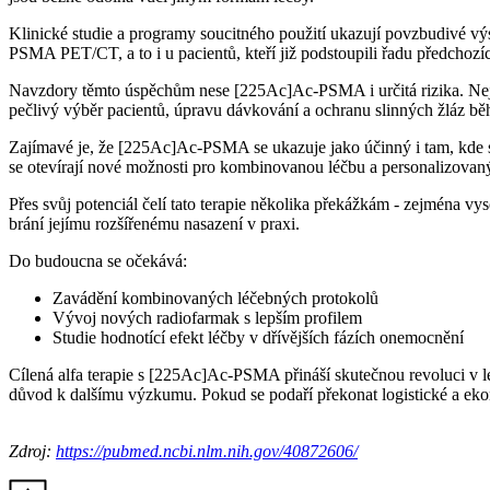
Klinické studie a programy soucitného použití ukazují povzbudivé v
PSMA PET/CT, a to i u pacientů, kteří již podstoupili řadu předchozíc
Navzdory těmto úspěchům nese [225Ac]Ac-PSMA i určitá rizika. Nejča
pečlivý výběr pacientů, úpravu dávkování a ochranu slinných žláz bě
Zajímavé je, že [225Ac]Ac-PSMA se ukazuje jako účinný i tam, kde s
se otevírají nové možnosti pro kombinovanou léčbu a personalizovaný
Přes svůj potenciál čelí tato terapie několika překážkám - zejména 
brání jejímu rozšířenému nasazení v praxi.
Do budoucna se očekává:
Zavádění kombinovaných léčebných protokolů
Vývoj nových radiofarmak s lepším profilem
Studie hodnotící efekt léčby v dřívějších fázích onemocnění
Cílená alfa terapie s [225Ac]Ac-PSMA přináší skutečnou revoluci v l
důvod k dalšímu výzkumu. Pokud se podaří překonat logistické a eko
Zdroj:
https://pubmed.ncbi.nlm.nih.gov/40872606/