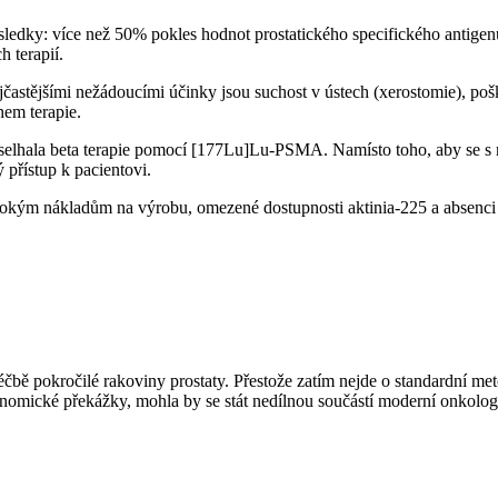
ýsledky: více než 50% pokles hodnot prostatického specifického antig
h terapií.
stějšími nežádoucími účinky jsou suchost v ústech (xerostomie), poš
hem terapie.
elhala beta terapie pomocí [177Lu]Lu-PSMA. Namísto toho, aby se s n
 přístup k pacientovi.
vysokým nákladům na výrobu, omezené dostupnosti aktinia-225 a absenci
éčbě pokročilé rakoviny prostaty. Přestože zatím nejde o standardní me
nomické překážky, mohla by se stát nedílnou součástí moderní onkolog