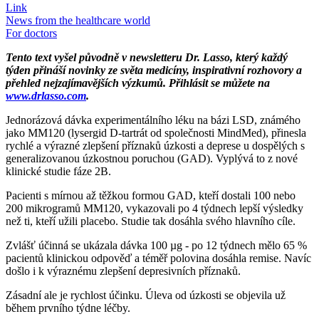
Link
News from the healthcare world
For doctors
Tento text vyšel původně v newsletteru Dr. Lasso, který každý
týden přináší novinky ze světa medicíny, inspirativní rozhovory a
přehled nejzajímavějších výzkumů. Přihlásit se můžete na
www.drlasso.com
.
Jednorázová dávka experimentálního léku na bázi LSD, známého
jako MM120 (lysergid D-tartrát od společnosti MindMed), přinesla
rychlé a výrazné zlepšení příznaků úzkosti a deprese u dospělých s
generalizovanou úzkostnou poruchou (GAD). Vyplývá to z nové
klinické studie fáze 2B.
Pacienti s mírnou až těžkou formou GAD, kteří dostali 100 nebo
200 mikrogramů MM120, vykazovali po 4 týdnech lepší výsledky
než ti, kteří užili placebo. Studie tak dosáhla svého hlavního cíle.
Zvlášť účinná se ukázala dávka 100 µg - po 12 týdnech mělo 65 %
pacientů klinickou odpověď a téměř polovina dosáhla remise. Navíc
došlo i k výraznému zlepšení depresivních příznaků.
Zásadní ale je rychlost účinku. Úleva od úzkosti se objevila už
během prvního týdne léčby.