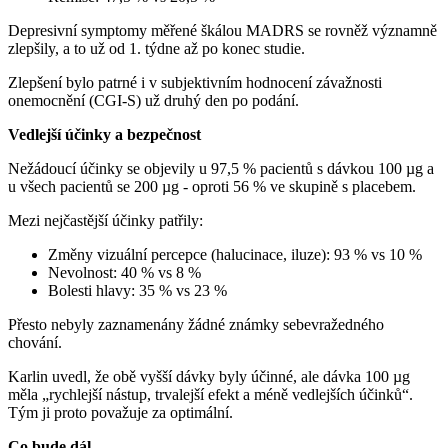
Depresivní symptomy měřené škálou MADRS se rovněž významně
zlepšily, a to už od 1. týdne až po konec studie.
Zlepšení bylo patrné i v subjektivním hodnocení závažnosti
onemocnění (CGI-S) už druhý den po podání.
Vedlejší účinky a bezpečnost
Nežádoucí účinky se objevily u 97,5 % pacientů s dávkou 100 µg a
u všech pacientů se 200 µg - oproti 56 % ve skupině s placebem.
Mezi nejčastější účinky patřily:
Změny vizuální percepce (halucinace, iluze): 93 % vs 10 %
Nevolnost: 40 % vs 8 %
Bolesti hlavy: 35 % vs 23 %
Přesto nebyly zaznamenány žádné známky sebevražedného
chování.
Karlin uvedl, že obě vyšší dávky byly účinné, ale dávka 100 µg
měla „rychlejší nástup, trvalejší efekt a méně vedlejších účinků“.
Tým ji proto považuje za optimální.
Co bude dál