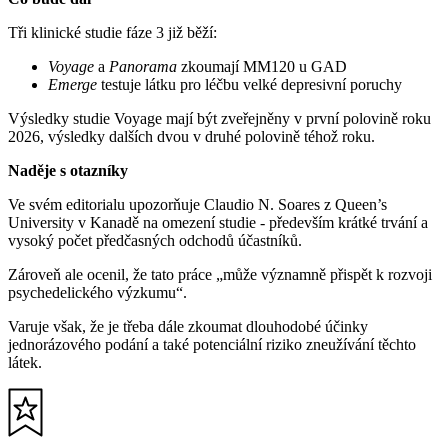
Tři klinické studie fáze 3 již běží:
Voyage
a
Panorama
zkoumají MM120 u GAD
Emerge
testuje látku pro léčbu velké depresivní poruchy
Výsledky studie Voyage mají být zveřejněny v první polovině roku
2026, výsledky dalších dvou v druhé polovině téhož roku.
Naděje s otazníky
Ve svém editorialu upozorňuje Claudio N. Soares z Queen’s
University v Kanadě na omezení studie - především krátké trvání a
vysoký počet předčasných odchodů účastníků.
Zároveň ale ocenil, že tato práce „může významně přispět k rozvoji
psychedelického výzkumu“.
Varuje však, že je třeba dále zkoumat dlouhodobé účinky
jednorázového podání a také potenciální riziko zneužívání těchto
látek.