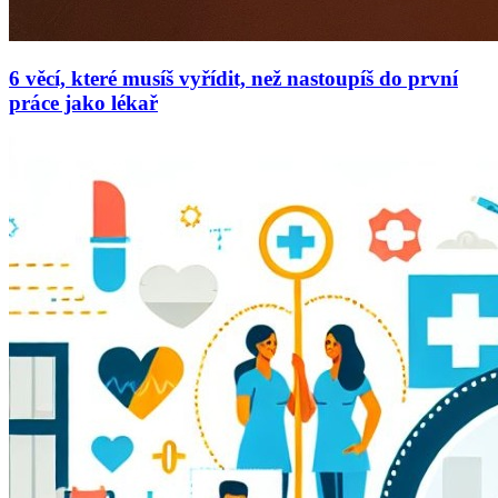
6 věcí, které musíš vyřídit, než nastoupíš do první
práce jako lékař