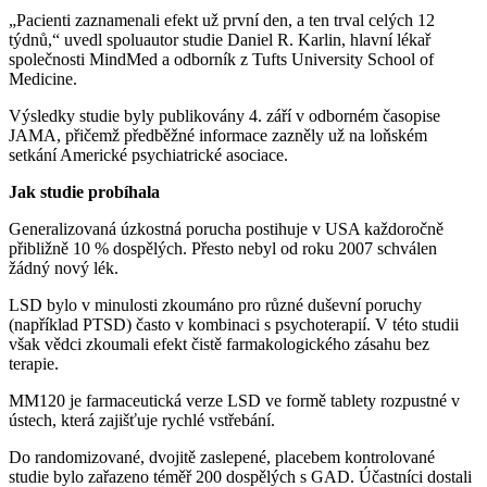
„Pacienti zaznamenali efekt už první den, a ten trval celých 12
týdnů,“ uvedl spoluautor studie Daniel R. Karlin, hlavní lékař
společnosti MindMed a odborník z Tufts University School of
Medicine.
Výsledky studie byly publikovány 4. září v odborném časopise
JAMA, přičemž předběžné informace zazněly už na loňském
setkání Americké psychiatrické asociace.
Jak studie probíhala
Generalizovaná úzkostná porucha postihuje v USA každoročně
přibližně 10 % dospělých. Přesto nebyl od roku 2007 schválen
žádný nový lék.
LSD bylo v minulosti zkoumáno pro různé duševní poruchy
(například PTSD) často v kombinaci s psychoterapií. V této studii
však vědci zkoumali efekt čistě farmakologického zásahu bez
terapie.
MM120 je farmaceutická verze LSD ve formě tablety rozpustné v
ústech, která zajišťuje rychlé vstřebání.
Do randomizované, dvojitě zaslepené, placebem kontrolované
studie bylo zařazeno téměř 200 dospělých s GAD. Účastníci dostali