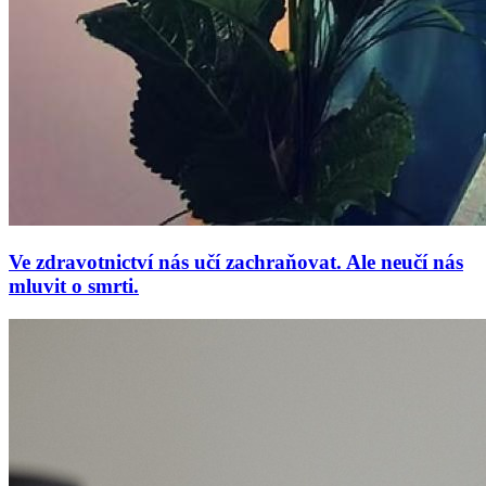
Ve zdravotnictví nás učí zachraňovat. Ale neučí nás
mluvit o smrti.