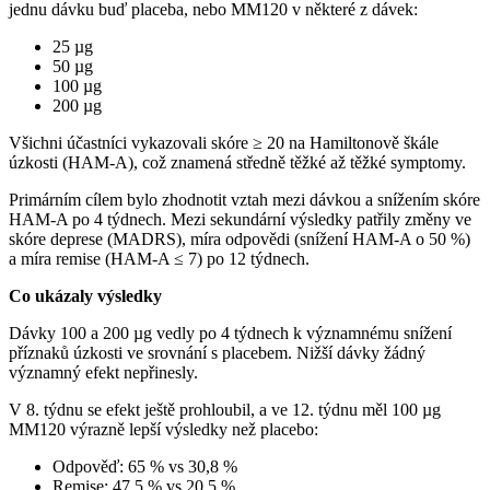
jednu dávku buď placeba, nebo MM120 v některé z dávek:
25 µg
50 µg
100 µg
200 µg
Všichni účastníci vykazovali skóre ≥ 20 na Hamiltonově škále
úzkosti (HAM-A), což znamená středně těžké až těžké symptomy.
Primárním cílem bylo zhodnotit vztah mezi dávkou a snížením skóre
HAM-A po 4 týdnech. Mezi sekundární výsledky patřily změny ve
skóre deprese (MADRS), míra odpovědi (snížení HAM-A o 50 %)
a míra remise (HAM-A ≤ 7) po 12 týdnech.
Co ukázaly výsledky
Dávky 100 a 200 µg vedly po 4 týdnech k významnému snížení
příznaků úzkosti ve srovnání s placebem. Nižší dávky žádný
významný efekt nepřinesly.
V 8. týdnu se efekt ještě prohloubil, a ve 12. týdnu měl 100 µg
MM120 výrazně lepší výsledky než placebo:
Odpověď: 65 % vs 30,8 %
Remise: 47,5 % vs 20,5 %